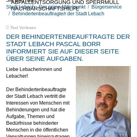
Sie sind hier:
ABFALLENTSORGUNG UND SPERRMÜLL
Stadt Lebach - Der grüne Mittelpunkt
Bürgerservice
NACHBARSCHAFTSHILFE
Behindertenbeauftragte/r der Stadt Lebach
Text Vorlesen
DER BEHINDERTENBEAUFTRAGTE DER
STADT LEBACH PASCAL BORR
INFORMIERT SIE AUF DIESER SEITE
ÜBER SEINE AUFGABEN.
Liebe Lebacherinnen und
Lebacher!
Der Behindertenbeauftragte
der Stadt Lebach vertritt die
Interessen von Menschen mit
Behinderungen und hat die
Aufgabe, Themen und
Bedürfnisse behinderter
Menschen in die öffentlichen
Verwaltungen hineinzutragen,