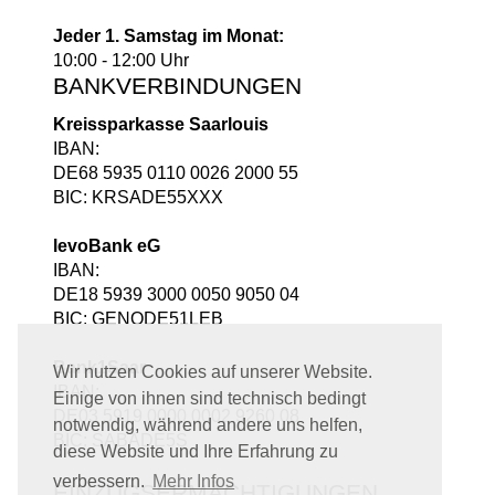
Jeder 1. Samstag im Monat:
10:00 - 12:00 Uhr
BANKVERBINDUNGEN
Kreissparkasse Saarlouis
IBAN:
DE68 5935 0110 0026 2000 55
BIC: KRSADE55XXX
levoBank eG
IBAN:
DE18 5939 3000 0050 9050 04
BIC: GENODE51LEB
Bank1Saar
Wir nutzen Cookies auf unserer Website.
IBAN:
Einige von ihnen sind technisch bedingt
DE03 5919 0000 0002 9260 08
notwendig, während andere uns helfen,
BIC: SABADE5S
diese Website und Ihre Erfahrung zu
verbessern.
Mehr Infos
EINZUGSERMÄCHTIGUNGEN