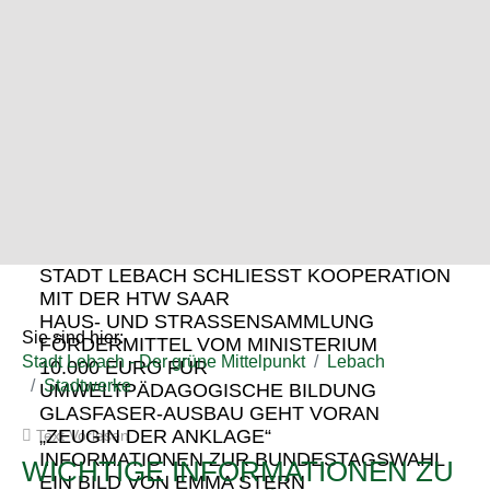
STADT LEBACH SCHLIESST KOOPERATION M
IT DER HTW SAAR
HAUS- UND STRASSENSAMMLUNG
Sie sind hier:
FÖRDERMITTEL VOM MINISTERIUM
Stadt Lebach - Der grüne Mittelpunkt
Lebach
10.000 EURO FÜR
Stadtwerke
UMWELTPÄDAGOGISCHE BILDUNG
GLASFASER-AUSBAU GEHT VORAN
„ZEUGIN DER ANKLAGE“
Text Vorlesen
INFORMATIONEN ZUR BUNDESTAGSWAHL
WICHTIGE INFORMATIONEN ZU
EIN BILD VON EMMA STERN