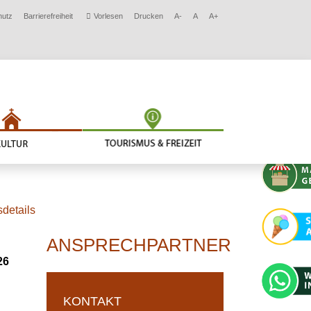
hutz
Barrierefreiheit
Vorlesen
Drucken
A-
A
A+
details
ANSPRECHPARTNER
26
KONTAKT