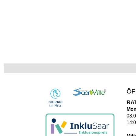
ÖF
RA
Mon
08:0
14:0
Mit