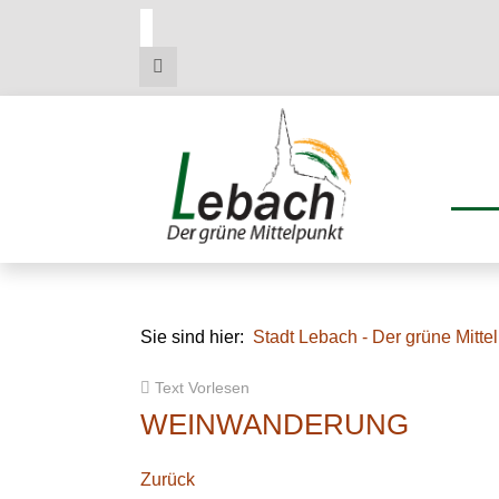
Zum
Zum
Zu
Hauptmenue
Inhalt
den
Kontaktdaten
Sie sind hier:
Stadt Lebach - Der grüne Mitte
Text Vorlesen
WEINWANDERUNG
Zurück