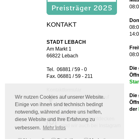
08:0
Don
KONTAKT
08:0
14:0
STADT LEBACH
Frei
Am Markt 1
08:0
66822 Lebach
Die
Tel. 06881 / 59 - 0
Öff
Fax. 06881 / 59 - 211
Sta
Kontaktformular
Die
Besuchen Sie uns auf
Wir nutzen Cookies auf unserer Website.
Öff
facebook
Einige von ihnen sind technisch bedingt
der
notwendig, während andere uns helfen,
Unter #lebachentdecken
diese Website und Ihre Erfahrung zu
sind wir auch bei Instagram
verbessern.
Mehr Infos