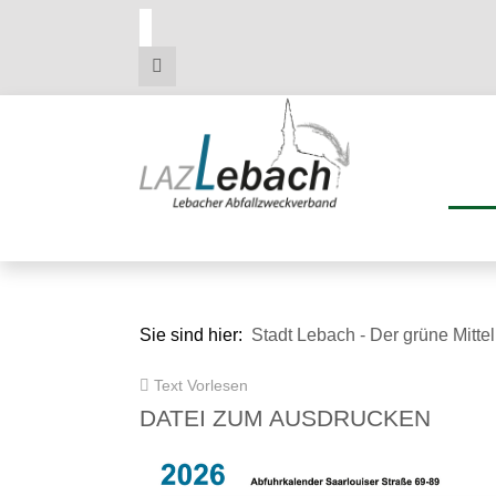
Zum
Zum
Zu
Hauptmenue
Inhalt
den
Kontaktdaten
Sie sind hier:
Stadt Lebach - Der grüne Mitte
Text Vorlesen
DATEI ZUM AUSDRUCKEN