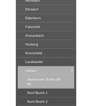
Aschbach
Dörsdorf
Eidenborn
Falscheid
Gresaubach
Hoxberg
Knorscheid
Landsweiler
Lebach
Saarlouiser Straße 69-
89
Nord Bezirk 1
Nord Bezirk 2