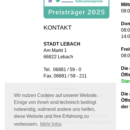
Mit
08:0
Don
KONTAKT
08:0
14:0
STADT LEBACH
Frei
Am Markt 1
08:0
66822 Lebach
Die
Tel. 06881 / 59 - 0
Öff
Fax. 06881 / 59 - 211
Sta
Kontaktformular
Die
Besuchen Sie uns auf
Wir nutzen Cookies auf unserer Website.
Öff
facebook
Einige von ihnen sind technisch bedingt
der
notwendig, während andere uns helfen,
Unter #lebachentdecken
diese Website und Ihre Erfahrung zu
sind wir auch bei Instagram
verbessern.
Mehr Infos