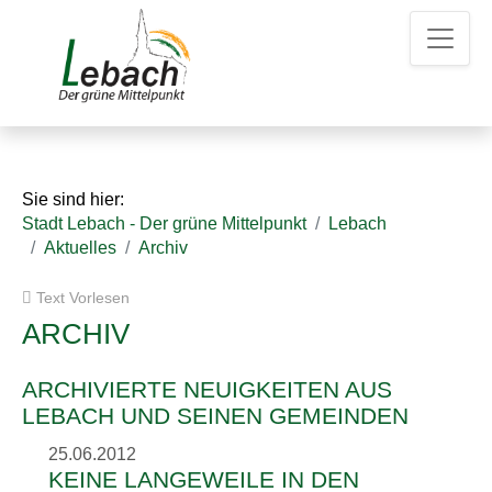
Z
Z
Z
u
u
u
m
m
d
H
I
e
a
n
n
u
h
K
p
a
o
t
l
n
Sie sind hier:
m
t
t
Stadt Lebach - Der grüne Mittelpunkt
Lebach
e
a
Aktuelles
Archiv
n
k
u
t
Text Vorlesen
e
d
a
ARCHIV
t
e
ARCHIVIERTE NEUIGKEITEN AUS
n
LEBACH UND SEINEN GEMEINDEN
25.06.2012
KEINE LANGEWEILE IN DEN