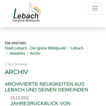
Z
Z
Z
u
u
u
m
m
d
H
I
e
a
n
n
u
h
K
p
a
o
t
l
n
Sie sind hier:
m
t
t
Stadt Lebach - Der grüne Mittelpunkt
Lebach
e
a
Aktuelles
Archiv
n
k
u
t
Text Vorlesen
e
d
a
ARCHIV
t
e
ARCHIVIERTE NEUIGKEITEN AUS
n
LEBACH UND SEINEN GEMEINDEN
23.12.2011
JAHRESRÜCKBLICK VON