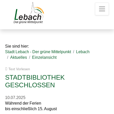
Z
Z
Z
u
u
u
m
m
d
H
I
e
a
n
n
u
h
K
p
a
o
t
l
n
Sie sind hier:
m
t
t
Stadt Lebach - Der grüne Mittelpunkt
Lebach
e
a
Aktuelles
Einzelansicht
n
k
u
t
Text Vorlesen
e
d
a
STADTBIBLIOTHEK
t
GESCHLOSSEN
e
n
10.07.2025
Während der Ferien
bis einschließlich 15. August