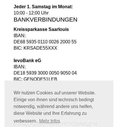
Jeder 1. Samstag im Monat:
10:00 - 12:00 Uhr
BANKVERBINDUNGEN
Kreissparkasse Saarlouis
IBAN:
DE68 5935 0110 0026 2000 55
BIC: KRSADE55XXX
levoBank eG
IBAN:
DE18 5939 3000 0050 9050 04
BIC: GENODE51LEB
Bank1Saar
Wir nutzen Cookies auf unserer Website.
IBAN:
Einige von ihnen sind technisch bedingt
DE03 5919 0000 0002 9260 08
notwendig, während andere uns helfen,
BIC: SABADE5S
diese Website und Ihre Erfahrung zu
verbessern.
Mehr Infos
EINZUGSERMÄCHTIGUNGEN