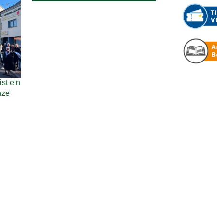
st ein
nze