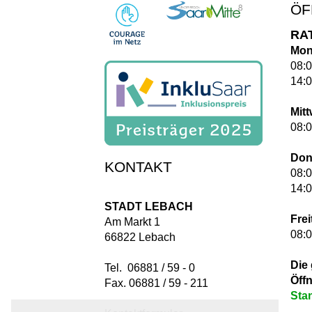
ÖF
RA
Mon
08:0
14:0
Mit
08:0
Don
KONTAKT
08:0
14:0
STADT LEBACH
Frei
Am Markt 1
08:0
66822 Lebach
Die
Tel. 06881 / 59 - 0
Öff
Fax. 06881 / 59 - 211
Sta