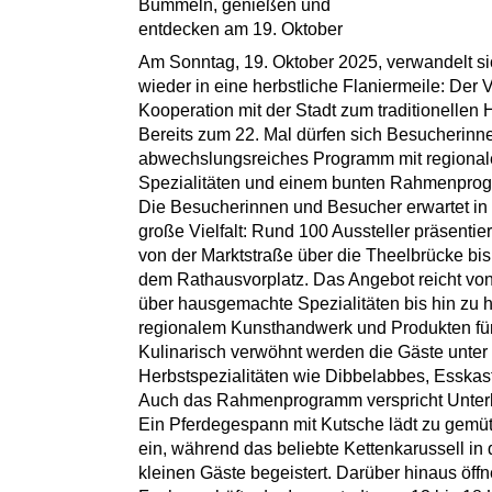
Bummeln, genießen und
entdecken am 19. Oktober
Am Sonntag, 19. Oktober 2025, verwandelt si
wieder in eine herbstliche Flaniermeile: Der 
Kooperation mit der Stadt zum traditionellen 
Bereits zum 22. Mal dürfen sich Besucherinn
abwechslungsreiches Programm mit regionale
Spezialitäten und einem bunten Rahmenprog
Die Besucherinnen und Besucher erwartet in
große Vielfalt: Rund 100 Aussteller präsenti
von der Marktstraße über die Theelbrücke bi
dem Rathausvorplatz. Das Angebot reicht vo
über hausgemachte Spezialitäten bis hin zu h
regionalem Kunsthandwerk und Produkten fü
Kulinarisch verwöhnt werden die Gäste unter
Herbstspezialitäten wie Dibbelabbes, Esskas
Auch das Rahmenprogramm verspricht Unterha
Ein Pferdegespann mit Kutsche lädt zu gemü
ein, während das beliebte Kettenkarussell i
kleinen Gäste begeistert. Darüber hinaus öff