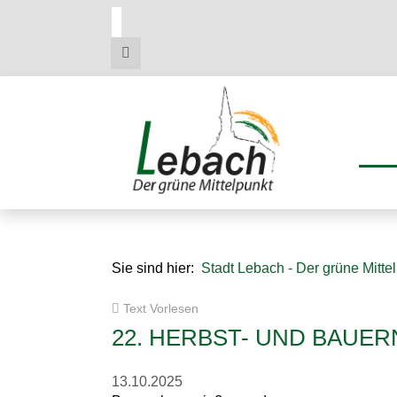
Zum
Zum
Zu
Hauptmenue
Inhalt
den
Kontaktdaten
Sie sind hier:
Stadt Lebach - Der grüne Mitte
Text Vorlesen
22. HERBST- UND BAUE
13.10.2025