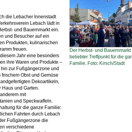
ch die Lebacher Innenstadt
Verkehrsverein Lebach lädt in
Herbst- und Bauernmarkt ein.
en und Besucher auf ein
n Produkten, kulinarischen
ramm freuen.
Der Herbst- und Bauernmarkt i
 diesem Jahr eine besonders
beliebter Treffpunkt für die ga
eren ihre Waren und Produkte –
Familie. Foto: Kirsch/Stadt
s hin zur Fußgängerzone und
n frischem Obst und Gemüse
andgefertigten Dekoartikeln,
r Haus und Garten.
 anderem mit
tanien und Speckwaffeln.
ltung für die ganze Familie:
tlichen Fahrten durch Lebach
n der Fußgängerzone die
nen verschiedene