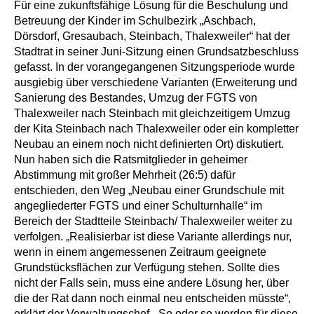
Für eine zukunftsfähige Lösung für die Beschulung und
Betreuung der Kinder im Schulbezirk „Aschbach,
Dörsdorf, Gresaubach, Steinbach, Thalexweiler“ hat der
Stadtrat in seiner Juni-Sitzung einen Grundsatzbeschluss
gefasst. In der vorangegangenen Sitzungsperiode wurde
ausgiebig über verschiedene Varianten (Erweiterung und
Sanierung des Bestandes, Umzug der FGTS von
Thalexweiler nach Steinbach mit gleichzeitigem Umzug
der Kita Steinbach nach Thalexweiler oder ein kompletter
Neubau an einem noch nicht definierten Ort) diskutiert.
Nun haben sich die Ratsmitglieder in geheimer
Abstimmung mit großer Mehrheit (26:5) dafür
entschieden, den Weg „Neubau einer Grundschule mit
angegliederter FGTS und einer Schulturnhalle“ im
Bereich der Stadtteile Steinbach/ Thalexweiler weiter zu
verfolgen. „Realisierbar ist diese Variante allerdings nur,
wenn in einem angemessenen Zeitraum geeignete
Grundstücksflächen zur Verfügung stehen. Sollte dies
nicht der Falls sein, muss eine andere Lösung her, über
die der Rat dann noch einmal neu entscheiden müsste“,
erklärt der Verwaltungschef. „So oder so werden für diese