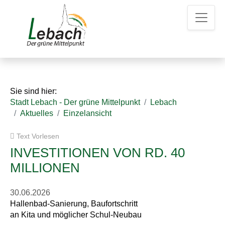
Z
Z
Z
u
u
u
m
m
d
H
I
e
a
n
n
u
h
K
p
a
o
t
l
n
Sie sind hier:
m
t
t
Stadt Lebach - Der grüne Mittelpunkt
Lebach
e
a
Aktuelles
Einzelansicht
n
k
u
t
Text Vorlesen
e
d
a
INVESTITIONEN VON RD. 40
t
MILLIONEN
e
n
30.06.2026
Hallenbad-Sanierung, Baufortschritt
an Kita und möglicher Schul-Neubau