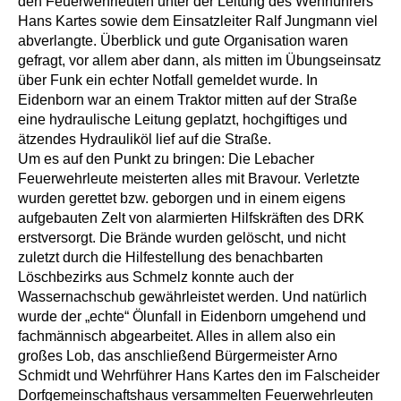
den Feuerwehrleuten unter der Leitung des Wehrführers
Hans Kartes sowie dem Einsatzleiter Ralf Jungmann viel
abverlangte. Überblick und gute Organisation waren
gefragt, vor allem aber dann, als mitten im Übungseinsatz
über Funk ein echter Notfall gemeldet wurde. In
Eidenborn war an einem Traktor mitten auf der Straße
eine hydraulische Leitung geplatzt, hochgiftiges und
ätzendes Hydrauliköl lief auf die Straße.
Um es auf den Punkt zu bringen: Die Lebacher
Feuerwehrleute meisterten alles mit Bravour. Verletzte
wurden gerettet bzw. geborgen und in einem eigens
aufgebauten Zelt von alarmierten Hilfskräften des DRK
erstversorgt. Die Brände wurden gelöscht, und nicht
zuletzt durch die Hilfestellung des benachbarten
Löschbezirks aus Schmelz konnte auch der
Wassernachschub gewährleistet werden. Und natürlich
wurde der „echte“ Ölunfall in Eidenborn umgehend und
fachmännisch abgearbeitet. Alles in allem also ein
großes Lob, das anschließend Bürgermeister Arno
Schmidt und Wehrführer Hans Kartes den im Falscheider
Dorfgemeinschaftshaus versammelten Feuerwehrleuten