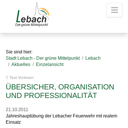
Z
Z
Z
u
u
u
m
m
d
H
I
e
a
n
n
u
h
K
p
a
o
t
l
n
Sie sind hier:
m
t
t
Stadt Lebach - Der grüne Mittelpunkt
Lebach
e
a
Aktuelles
Einzelansicht
n
k
u
t
Text Vorlesen
e
d
a
ÜBERSICHER, ORGANISATION
t
UND PROFESSIONALITÄT
e
n
21.10.2011
Jahreshauptübung der Lebacher Feuerwehr mit realem
Einsatz