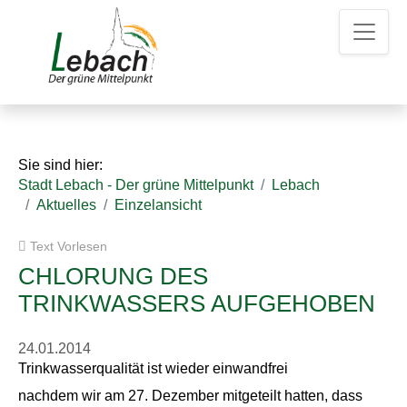
Z
Z
Z
u
u
u
m
m
d
H
I
e
a
n
n
u
h
K
p
a
o
t
l
n
Sie sind hier:
m
t
t
Stadt Lebach - Der grüne Mittelpunkt
Lebach
e
a
Aktuelles
Einzelansicht
n
k
u
t
Text Vorlesen
e
d
a
CHLORUNG DES
t
TRINKWASSERS AUFGEHOBEN
e
n
24.01.2014
Trinkwasserqualität ist wieder einwandfrei
nachdem wir am 27. Dezember mitgeteilt hatten, dass