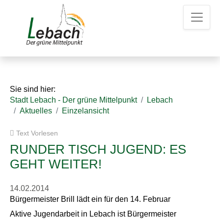
Z
Z
Z
u
u
u
m
m
d
H
I
e
a
n
n
u
h
K
p
a
o
t
l
n
Sie sind hier:
m
t
t
Stadt Lebach - Der grüne Mittelpunkt
Lebach
e
a
Aktuelles
Einzelansicht
n
k
u
t
Text Vorlesen
e
d
a
RUNDER TISCH JUGEND: ES
t
GEHT WEITER!
e
n
14.02.2014
Bürgermeister Brill lädt ein für den 14. Februar
Aktive Jugendarbeit in Lebach ist Bürgermeister