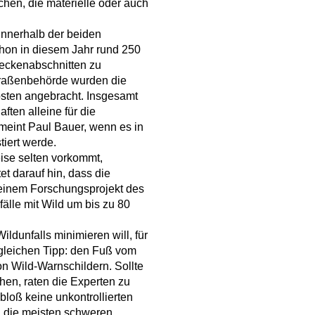
hen, die materielle oder auch
innerhalb der beiden
hon in diesem Jahr rund 250
reckenabschnitten zu
traßenbehörde wurden die
osten angebracht. Insgesamt
ten alleine für die
 meint Paul Bauer, wenn es in
tiert werde.
eise selten vorkommt,
et darauf hin, dass die
i einem Forschungsprojekt des
älle mit Wild um bis zu 80
ldunfalls minimieren will, für
gleichen Tipp: den Fuß vom
n Wild-Warnschildern. Sollte
chen, raten die Experten zu
loß keine unkontrollierten
die meisten schweren