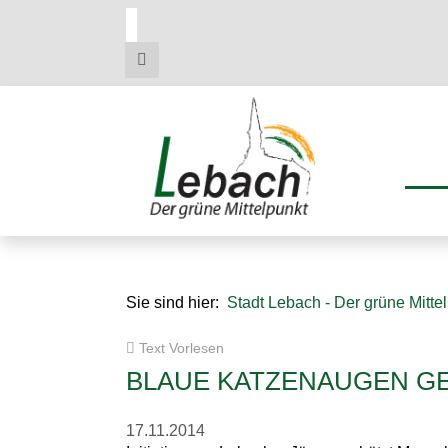
Zum
Zum
Zu
Hauptmenue
Inhalt
den
Kontaktdaten
Sie sind hier:
Stadt Lebach - Der grüne Mitte
Text Vorlesen
BLAUE KATZENAUGEN G
17.11.2014