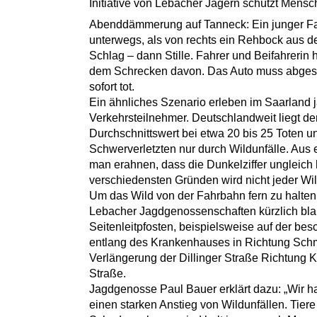
Initiative von Lebacher Jägern schützt Mensc
Abenddämmerung auf Tanneck: Ein junger Fah
unterwegs, als von rechts ein Rehbock aus de
Schlag – dann Stille. Fahrer und Beifahrerin
dem Schrecken davon. Das Auto muss abgesc
sofort tot.
Ein ähnliches Szenario erleben im Saarland j
Verkehrsteilnehmer. Deutschlandweit liegt de
Durchschnittswert bei etwa 20 bis 25 Toten u
Schwerverletzten nur durch Wildunfälle. Au
man erahnen, dass die Dunkelziffer ungleich
verschiedensten Gründen wird nicht jeder Wil
Um das Wild von der Fahrbahn fern zu halten, 
Lebacher Jagdgenossenschaften kürzlich bla
Seitenleitpfosten, beispielsweise auf der b
entlang des Krankenhauses in Richtung Schm
Verlängerung der Dillinger Straße Richtung Kö
Straße.
Jagdgenosse Paul Bauer erklärt dazu: „Wir h
einen starken Anstieg von Wildunfällen. Tie