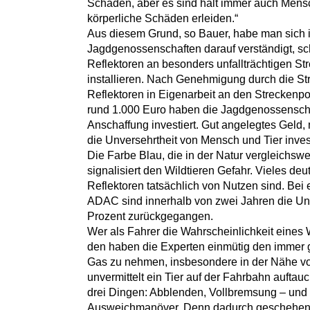
Schaden, aber es sind halt immer auch Mensc
körperliche Schäden erleiden.“
Aus diesem Grund, so Bauer, habe man sich 
Jagdgenossenschaften darauf verständigt, sc
Reflektoren an besonders unfallträchtigen St
installieren. Nach Genehmigung durch die S
Reflektoren in Eigenarbeit an den Streckenp
rund 1.000 Euro haben die Jagdgenossenschaf
Anschaffung investiert. Gut angelegtes Geld,
die Unversehrtheit von Mensch und Tier inves
Die Farbe Blau, die in der Natur vergleichsw
signalisiert den Wildtieren Gefahr. Vieles deut
Reflektoren tatsächlich von Nutzen sind. Be
ADAC sind innerhalb von zwei Jahren die Unf
Prozent zurückgegangen.
Wer als Fahrer die Wahrscheinlichkeit eines Wi
den haben die Experten einmütig den immer 
Gas zu nehmen, insbesondere in der Nähe vo
unvermittelt ein Tier auf der Fahrbahn auftau
drei Dingen: Abblenden, Vollbremsung – und b
Ausweichmanöver. Denn dadurch geschehen 