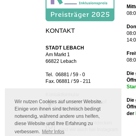
Mit
08:0
Don
KONTAKT
08:0
14:0
STADT LEBACH
Frei
Am Markt 1
08:0
66822 Lebach
Die
Tel. 06881 / 59 - 0
Öff
Fax. 06881 / 59 - 211
Sta
Kontaktformular
Die
Besuchen Sie uns auf
Wir nutzen Cookies auf unserer Website.
Öff
facebook
Einige von ihnen sind technisch bedingt
der
notwendig, während andere uns helfen,
Unter #lebachentdecken
diese Website und Ihre Erfahrung zu
sind wir auch bei Instagram
verbessern.
Mehr Infos