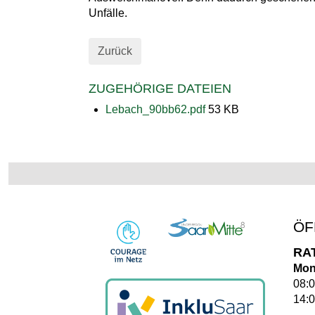
Unfälle.
Zurück
ZUGEHÖRIGE DATEIEN
Lebach_90bb62.pdf
53 KB
ÖF
RA
Mon
08:0
14:0