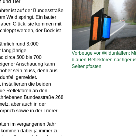
h und Tier
rer ist auf der Bundesstraße
m Wald springt. Ein lauter
 haben Glück, sie kommen mit
hleppt werden, der Bock ist
ährlich rund 3.000
r langjährige
Vorbeuge vor Wildunfällen: Mi
nd circa 500 bis 700
blauen Reflektoren nachgerüs
s eigener Anschauung kann
Seitenpfosten
 höher sein muss, denn aus
dunfall gemeldet.
installierten die beiden
ue Reflektoren an den
eschriebenen Bundesstraße 268
elz, aber auch in der
rprich sowie in der Trierer
atten im vergangenen Jahr
re kommen dabei ja immer zu