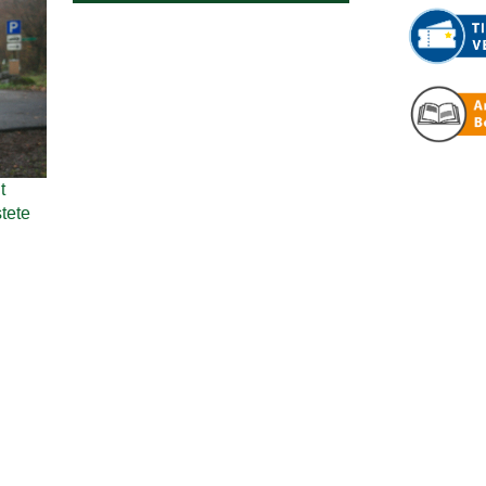
t
tete