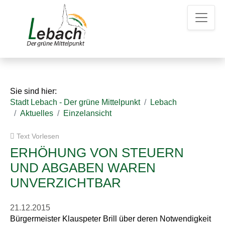
Z
Z
Z
u
u
u
m
m
d
H
I
e
a
n
n
u
h
K
p
a
o
t
l
n
Sie sind hier:
m
t
t
Stadt Lebach - Der grüne Mittelpunkt
Lebach
e
a
Aktuelles
Einzelansicht
n
k
u
t
Text Vorlesen
e
d
a
ERHÖHUNG VON STEUERN
t
UND ABGABEN WAREN
e
UNVERZICHTBAR
n
21.12.2015
Bürgermeister Klauspeter Brill über deren Notwendigkeit