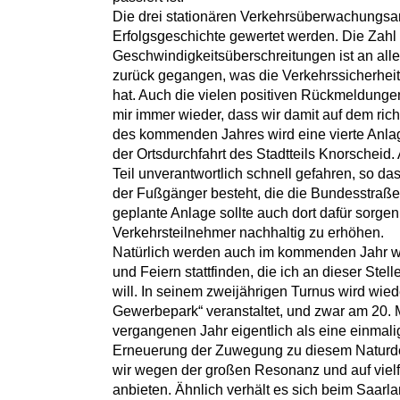
Die drei stationären Verkehrsüberwachungsa
Erfolgsgeschichte gewertet werden. Die Zahl
Geschwindigkeitsüberschreitungen ist an alle
zurück gegangen, was die Verkehrssicherheit d
hat. Auch die vielen positiven Rückmeldunge
mir immer wieder, dass wir damit auf dem ri
des kommenden Jahres wird eine vierte Anla
der Ortsdurchfahrt des Stadtteils Knorscheid
Teil unverantwortlich schnell gefahren, so d
der Fußgänger besteht, die die Bundesstraße
geplante Anlage sollte auch dort dafür sorgen,
Verkehrsteilnehmer nachhaltig zu erhöhen.
Natürlich werden auch im kommenden Jahr wi
und Feiern stattfinden, die ich an dieser Stel
will. In seinem zweijährigen Turnus wird wied
Gewerbepark“ veranstaltet, und zwar am 20. M
vergangenen Jahr eigentlich als eine einmal
Erneuerung der Zuwegung zu diesem Naturd
wir wegen der großen Resonanz und auf viel
anbieten. Ähnlich verhält es sich beim Saarlan