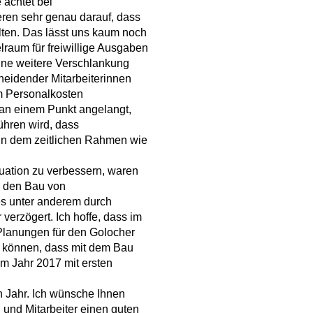
 achtet bei
en sehr genau darauf, dass
lten. Das lässt uns kaum noch
lraum für freiwillige Ausgaben
ine weitere Verschlankung
heidender Mitarbeiterinnen
um Personalkosten
r an einem Punkt angelangt,
hren wird, dass
 in dem zeitlichen Rahmen wie
tuation zu verbessern, waren
h den Bau von
ies unter anderem durch
verzögert. Ich hoffe, dass im
Planungen für den Golocher
n können, dass mit dem Bau
m Jahr 2017 mit ersten
Jahr. Ich wünsche Ihnen
 und Mitarbeiter einen guten