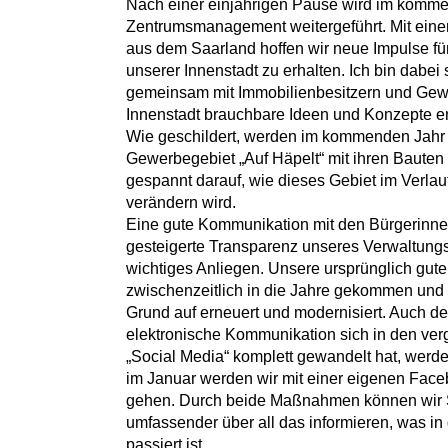
Nach einer einjährigen Pause wird im komm
Zentrumsmanagement weitergeführt. Mit ein
aus dem Saarland hoffen wir neue Impulse fü
unserer Innenstadt zu erhalten. Ich bin dabei 
gemeinsam mit Immobilienbesitzern und Gew
Innenstadt brauchbare Ideen und Konzepte e
Wie geschildert, werden im kommenden Jahr
Gewerbegebiet „Auf Häpelt“ mit ihren Bauten 
gespannt darauf, wie dieses Gebiet im Verlau
verändern wird.
Eine gute Kommunikation mit den Bürgerinne
gesteigerte Transparenz unseres Verwaltungsh
wichtiges Anliegen. Unsere ursprünglich gute 
zwischenzeitlich in die Jahre gekommen un
Grund auf erneuert und modernisiert. Auch de
elektronische Kommunikation sich in den ve
„Social Media“ komplett gewandelt hat, werd
im Januar werden wir mit einer eigenen Fac
gehen. Durch beide Maßnahmen können wir S
umfassender über all das informieren, was in 
passiert ist.