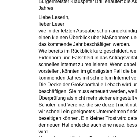
Bürgermeister Klauspeter Brill erläutert die 
Jahres
Liebe Leserin,
lieber Leser
wie in der letzten Ausgabe schon angekündigt
einen kleinen Überblick über Maßnahmen und
das kommende Jahr beschäftigen werden.
Wie bereits im Rückblick kurz geschildert, wer
Eidenborn und Falscheid in das Antragsverfah
schnelles Internet zu realisieren. Wenn dabei 
vorstellen, könnten im günstigsten Fall die b
kommenden Jahres mit schnellem Internet ver
Die Decke der Großsporthalle Lebach wird u
beschäftigen. Sie muss erneuert werden, weil
Überprüfung als nicht mehr sicher eingestuft 
Schulen und Vereine, die sie derzeit nicht nu
wir schnell ein geeignetes Unternehmen find
beseitigen können. Ein kleiner Trost wird dab
der neuen Hallendecke auch eine neue, besse
wird.