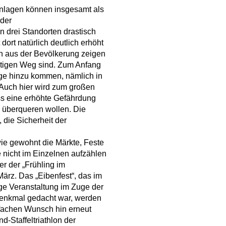
nlagen können insgesamt als
 der
n drei Standorten drastisch
ort natürlich deutlich erhöht
n aus der Bevölkerung zeigen
chtigen Weg sind. Zum Anfang
ge hinzu kommen, nämlich in
. Auch hier wird zum großen
ass eine erhöhte Gefährdung
 überqueren wollen. Die
 die Sicherheit der
e gewohnt die Märkte, Feste
le nicht im Einzelnen aufzählen
er der „Frühling im
ärz. Das „Eibenfest“, das im
ige Veranstaltung im Zuge der
enkmal gedacht war, werden
fachen Wunsch hin erneut
d-Staffeltriathlon der