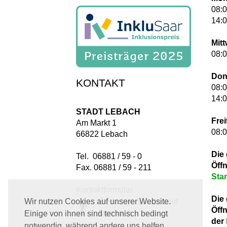
08:0
14:0
Mit
08:0
Don
KONTAKT
08:0
14:0
STADT LEBACH
Frei
Am Markt 1
08:0
66822 Lebach
Die
Tel. 06881 / 59 - 0
Öff
Fax. 06881 / 59 - 211
Sta
Kontaktformular
Die
Besuchen Sie uns auf
Wir nutzen Cookies auf unserer Website.
Öff
facebook
Einige von ihnen sind technisch bedingt
der
notwendig, während andere uns helfen,