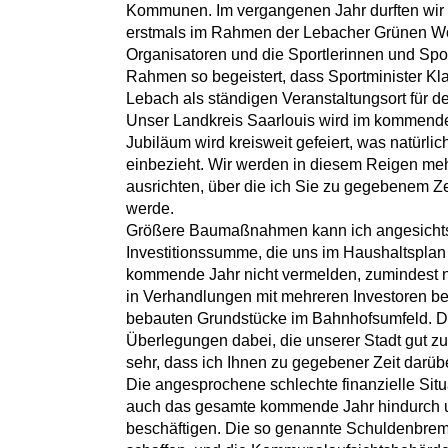
Kommunen. Im vergangenen Jahr durften wir 
erstmals im Rahmen der Lebacher Grünen Woc
Organisatoren und die Sportlerinnen und Spo
Rahmen so begeistert, dass Sportminister Kla
Lebach als ständigen Veranstaltungsort für d
Unser Landkreis Saarlouis wird im kommende
Jubiläum wird kreisweit gefeiert, was natürlic
einbezieht. Wir werden in diesem Reigen me
ausrichten, über die ich Sie zu gegebenem Ze
werde.
Größere Baumaßnahmen kann ich angesichts
Investitionssumme, die uns im Haushaltsplan 
kommende Jahr nicht vermelden, zumindest n
in Verhandlungen mit mehreren Investoren be
bebauten Grundstücke im Bahnhofsumfeld. Da
Überlegungen dabei, die unserer Stadt gut zu
sehr, dass ich Ihnen zu gegebener Zeit darübe
Die angesprochene schlechte finanzielle Situ
auch das gesamte kommende Jahr hindurch u
beschäftigen. Die so genannte Schuldenbrem