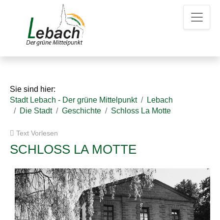
Z
Z
Z
u
u
u
m
m
d
H
I
e
a
n
n
u
h
K
p
a
o
t
l
n
Sie sind hier:
m
t
t
Stadt Lebach - Der grüne Mittelpunkt
Lebach
e
a
Die Stadt
Geschichte
Schloss La Motte
n
k
u
t
Text Vorlesen
e
d
a
SCHLOSS LA MOTTE
t
e
n