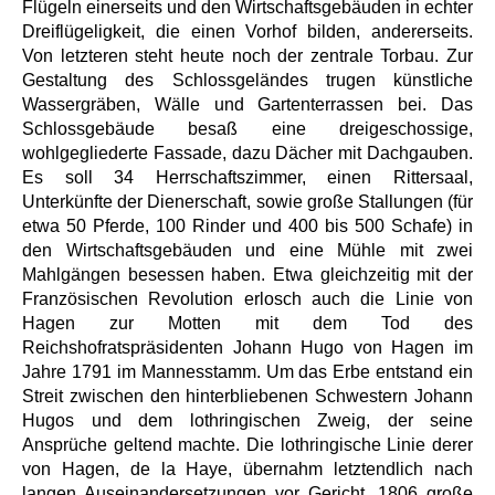
Flügeln einerseits und den Wirtschaftsgebäuden in echter
Dreiflügeligkeit, die einen Vorhof bilden, andererseits.
Von letzteren steht heute noch der zentrale Torbau. Zur
Gestaltung des Schlossgeländes trugen künstliche
Wassergräben, Wälle und Gartenterrassen bei. Das
Schlossgebäude besaß eine dreigeschossige,
wohlgegliederte Fassade, dazu Dächer mit Dachgauben.
Es soll 34 Herrschaftszimmer, einen Rittersaal,
Unterkünfte der Dienerschaft, sowie große Stallungen (für
etwa 50 Pferde, 100 Rinder und 400 bis 500 Schafe) in
den Wirtschaftsgebäuden und eine Mühle mit zwei
Mahlgängen besessen haben. Etwa gleichzeitig mit der
Französischen Revolution erlosch auch die Linie von
Hagen zur Motten mit dem Tod des
Reichshofratspräsidenten Johann Hugo von Hagen im
Jahre 1791 im Mannesstamm. Um das Erbe entstand ein
Streit zwischen den hinterbliebenen Schwestern Johann
Hugos und dem lothringischen Zweig, der seine
Ansprüche geltend machte. Die lothringische Linie derer
von Hagen, de la Haye, übernahm letztendlich nach
langen Auseinandersetzungen vor Gericht, 1806 große