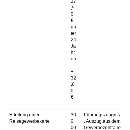
37
,5
0
€
un
ter
24
Ja
hr
en
+
32
,0
0
€
Erteilung einer
30
Führungszeugnis
Reisegewerbekarte
0,
, Auszug aus dem
00
Gewerbezentralre