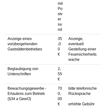
mit
Po
stv
er
sa
nd
Anzeige eines
35
Anzeige,
vorübergehenden
,0
eventuell
Gaststättenbetriebes
0
Gestellung einer
€
Feuersicherheits
wache
Beglaubigung von
2,
Unterschriften
55
€
Bewachungsgewerbe -
70
bitte telefonische
Erlaubnis zum Betrieb
0,
Rücksprache
(§34 a GewO)
00
€
erhöhte Gebühr