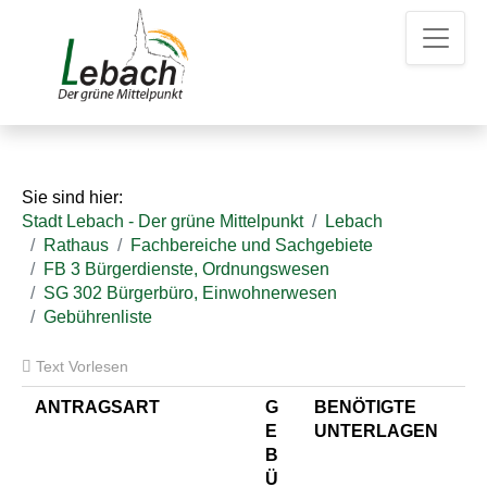
Z
Z
Z
u
u
u
m
m
d
H
I
e
a
n
n
u
h
K
p
a
o
t
l
n
Sie sind hier:
m
t
t
Stadt Lebach - Der grüne Mittelpunkt
Lebach
e
a
Rathaus
Fachbereiche und Sachgebiete
n
k
FB 3 Bürgerdienste, Ordnungswesen
u
t
SG 302 Bürgerbüro, Einwohnerwesen
e
d
Gebührenliste
a
t
Text Vorlesen
e
n
ANTRAGSART
G
BENÖTIGTE
E
UNTERLAGEN
B
Ü