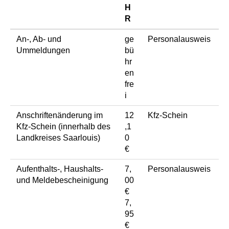
H
R
An-, Ab- und
ge
Personalausweis
Ummeldungen
bü
hr
en
fre
i
Anschriftenänderung im
12
Kfz-Schein
Kfz-Schein (innerhalb des
,1
Landkreises Saarlouis)
0
€
Aufenthalts-, Haushalts-
7,
Personalausweis
und Meldebescheinigung
00
€
7,
95
€