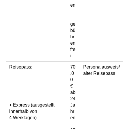
en
ge
bü
hr
en
fre
i
Reisepass:
70
Personalausweis/
,0
alter Reisepass
0
€
ab
24
+ Express (ausgestellt
Ja
innerhalb von
hr
4 Werktagen)
en