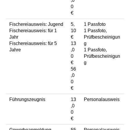
,0
0
€
Fischereiausweis: Jugend
5,
1 Passfoto
Fischereiausweis: für 1
10
1 Passfoto,
Jahr
€
Prüfbescheinigun
Fischereiausweis: für 5
13
g
Jahre
,0
1 Passfoto,
0
Prüfbescheinigun
€
g
56
,0
0
€
Führungszeugnis
13
Personalausweis
,0
0
€
Gewerbeanmeldung
55
Personalausweis,