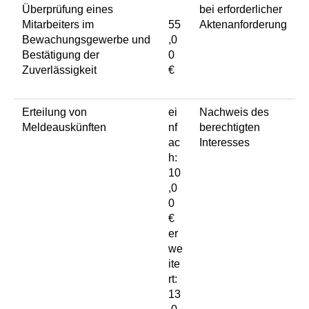
Überprüfung eines
bei erforderlicher
Mitarbeiters im
55
Aktenanforderung
Bewachungsgewerbe und
,0
Bestätigung der
0
Zuverlässigkeit
€
Erteilung von
ei
Nachweis des
Meldeauskünften
nf
berechtigten
ac
Interesses
h:
10
,0
0
€
er
we
ite
rt:
13