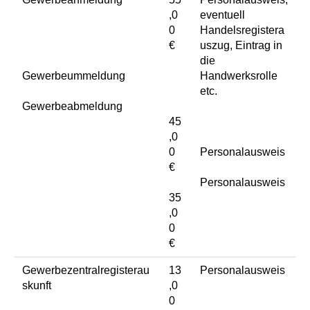
,0
eventuell
0
Handelsregistera
€
uszug, Eintrag in
die
Gewerbeummeldung
Handwerksrolle
etc.
Gewerbeabmeldung
45
,0
0
Personalausweis
€
Personalausweis
35
,0
0
€
Gewerbezentralregisterau
13
Personalausweis
skunft
,0
0