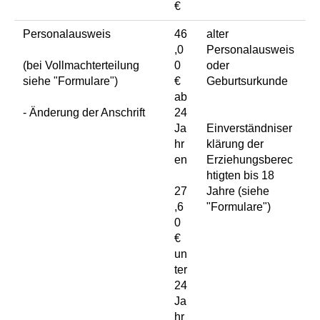
€
Personalausweis
46
alter
,0
Personalausweis
(bei Vollmachterteilung
0
oder
siehe "Formulare")
€
Geburtsurkunde
ab
- Änderung der Anschrift
24
Ja
Einverständniser
hr
klärung der
en
Erziehungsberec
htigten bis 18
27
Jahre (siehe
,6
"Formulare")
0
€
un
ter
24
Ja
hr