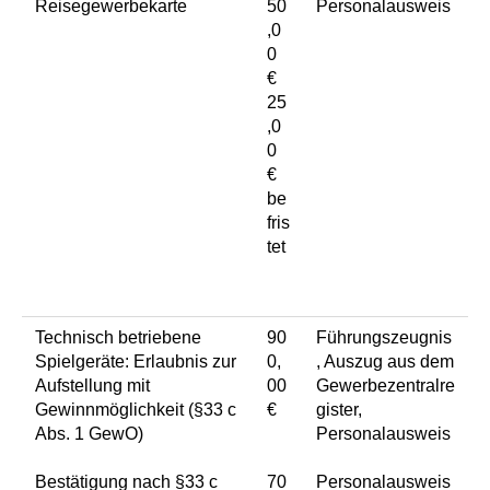
Reisegewerbekarte
50
Personalausweis
,0
0
€
25
,0
0
€
be
fris
tet
Technisch betriebene
90
Führungszeugnis
Spielgeräte: Erlaubnis zur
0,
, Auszug aus dem
Aufstellung mit
00
Gewerbezentralre
Gewinnmöglichkeit (§33 c
€
gister,
Abs. 1 GewO)
Personalausweis
Bestätigung nach §33 c
70
Personalausweis