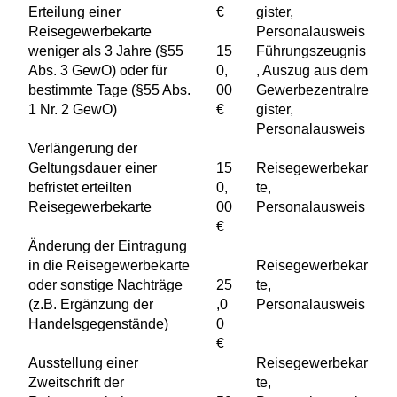
Erteilung einer
€
gister,
Reisegewerbekarte
Personalausweis
weniger als 3 Jahre (§55
15
Führungszeugnis
Abs. 3 GewO) oder für
0,
, Auszug aus dem
bestimmte Tage (§55 Abs.
00
Gewerbezentralre
1 Nr. 2 GewO)
€
gister,
Personalausweis
Verlängerung der
Geltungsdauer einer
15
Reisegewerbekar
befristet erteilten
0,
te,
Reisegewerbekarte
00
Personalausweis
€
Änderung der Eintragung
in die Reisegewerbekarte
Reisegewerbekar
oder sonstige Nachträge
25
te,
(z.B. Ergänzung der
,0
Personalausweis
Handelsgegenstände)
0
€
Ausstellung einer
Reisegewerbekar
Zweitschrift der
te,