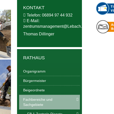
KONTAKT
Telefon:
06894 97 44 932
E-Mail:
zentrumsmanagement@
Lebach.de
Thomas Dillinger
RATHAUS
Organigramm
Bürgermeister
Beigeordnete
Fachbereiche und
Sachgebiete
FB 1 Zentrale Dienste,