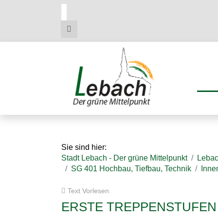
Zum
Zum
Zu
Hauptmenue
Inhalt
den
Kontaktdaten
Sie sind hier:
Stadt Lebach - Der grüne Mittelpunkt
Leba
SG 401 Hochbau, Tiefbau, Technik
Inne
Text Vorlesen
ERSTE TREPPENSTUFEN