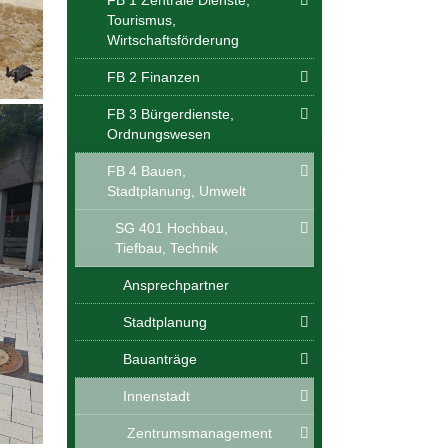
Tourismus,
Wirtschaftsförderung
FB 2 Finanzen
FB 3 Bürgerdienste,
Ordnungswesen
FB 4 Bauen,
Stadtplanung, Umwelt
SG 401 Hochbau,
Tiefbau, Technik
Ansprechpartner
Stadtplanung
Bauanträge
Innenstadt
Zentrumsmanagement