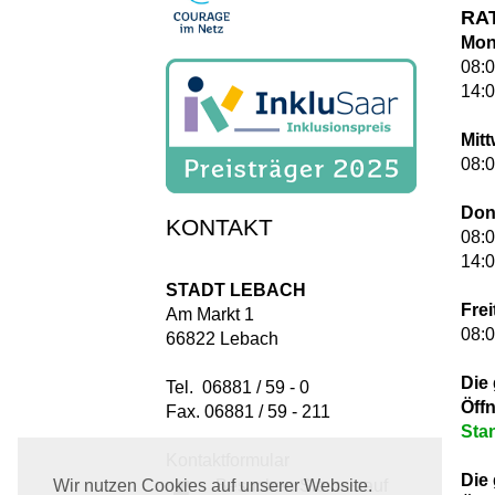
RA
Mon
08:0
14:0
Mit
08:0
Don
KONTAKT
08:0
14:0
STADT LEBACH
Frei
Am Markt 1
08:0
66822 Lebach
Die
Tel. 06881 / 59 - 0
Öff
Fax. 06881 / 59 - 211
Sta
Kontaktformular
Die
Besuchen Sie uns auf
Wir nutzen Cookies auf unserer Website.