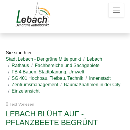
Z
Z
Z
u
u
u
m
m
d
H
I
e
a
n
n
u
h
K
p
a
o
t
l
n
Sie sind hier:
m
t
t
Stadt Lebach - Der grüne Mittelpunkt
Lebach
e
a
Rathaus
Fachbereiche und Sachgebiete
n
k
FB 4 Bauen, Stadtplanung, Umwelt
u
t
SG 401 Hochbau, Tiefbau, Technik
Innenstadt
e
d
Zentrumsmanagement
Baumaßnahmen in der City
a
Einzelansicht
t
e
Text Vorlesen
n
LEBACH BLÜHT AUF -
PFLANZBEETE BEGRÜNT