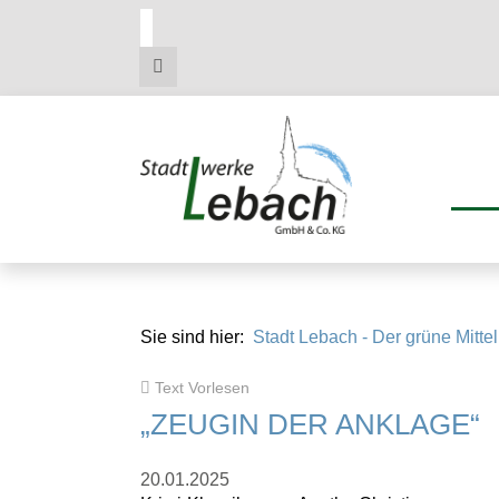
Zum
Zum
Zu
Hauptmenue
Inhalt
den
Kontaktdaten
Sie sind hier:
Stadt Lebach - Der grüne Mitte
Text Vorlesen
„ZEUGIN DER ANKLAGE“
20.01.2025