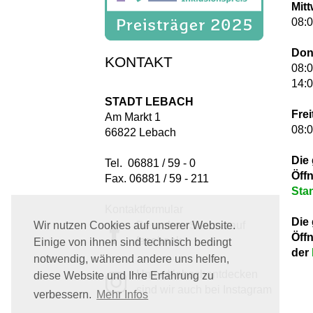
Mit
08:0
Don
KONTAKT
08:0
14:0
STADT LEBACH
Frei
Am Markt 1
08:0
66822 Lebach
Die
Tel. 06881 / 59 - 0
Öff
Fax. 06881 / 59 - 211
Sta
Kontaktformular
Die
Besuchen Sie uns auf
Wir nutzen Cookies auf unserer Website.
Öff
facebook
Einige von ihnen sind technisch bedingt
der
notwendig, während andere uns helfen,
Unter #lebachentdecken
diese Website und Ihre Erfahrung zu
sind wir auch bei Instagram
verbessern.
Mehr Infos