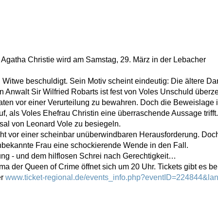
 Agatha Christie wird am Samstag, 29. März in der Lebacher
Witwe beschuldigt. Sein Motiv scheint eindeutig: Die ältere D
 Anwalt Sir Wilfried Robarts ist fest von Voles Unschuld überz
aten vor einer Verurteilung zu bewahren. Doch die Beweislage i
 als Voles Ehefrau Christin eine überraschende Aussage trifft.
ksal von Leonard Vole zu besiegeln.
 steht vor einer scheinbar unüberwindbaren Herausforderung. Doc
e unbekannte Frau eine schockierende Wende in den Fall.
ung - und dem hilflosen Schrei nach Gerechtigkeit…
a der Queen of Crime öffnet sich um 20 Uhr. Tickets gibt es bei
er
www.ticket-regional.de/events_info.php?eventID=224844&la