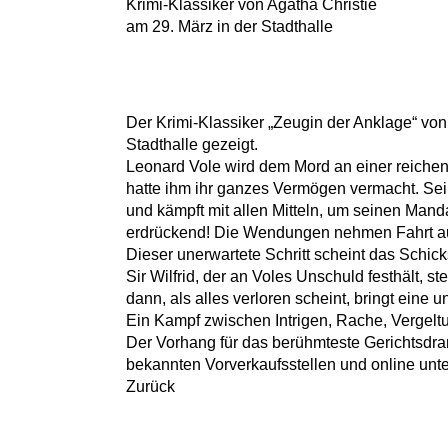
Krimi-Klassiker von Agatha Christie
am 29. März in der Stadthalle
Der Krimi-Klassiker „Zeugin der Anklage“ von
Stadthalle gezeigt.
Leonard Vole wird dem Mord an einer reichen 
hatte ihm ihr ganzes Vermögen vermacht. Sein
und kämpft mit allen Mitteln, um seinen Mand
erdrückend! Die Wendungen nehmen Fahrt auf,
Dieser unerwartete Schritt scheint das Schic
Sir Wilfrid, der an Voles Unschuld festhält,
dann, als alles verloren scheint, bringt ein
Ein Kampf zwischen Intrigen, Rache, Vergelt
Der Vorhang für das berühmteste Gerichtsdram
bekannten Vorverkaufsstellen und online unt
Zurück