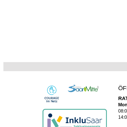
ÖF
RA
Mon
08:0
14:0