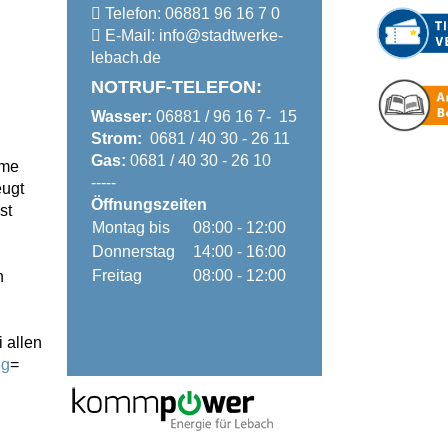
Telefon:
06881 96 16 7 0
E-Mail:
info@
stadtwerke-
lebach.de
NOTRUF-TELEFON:
Wasser:
06881 / 96 16 7- 15
Strom:
0681 / 40 30 - 26 11
Gas:
0681 / 40 30 - 26 10
ame
-----
eugt
Öffnungszeiten
st
Montag bis
08:00 - 12:00
Donnerstag
14:00 - 16:00
Freitag
08:00 - 12:00
h
 allen
ng
=