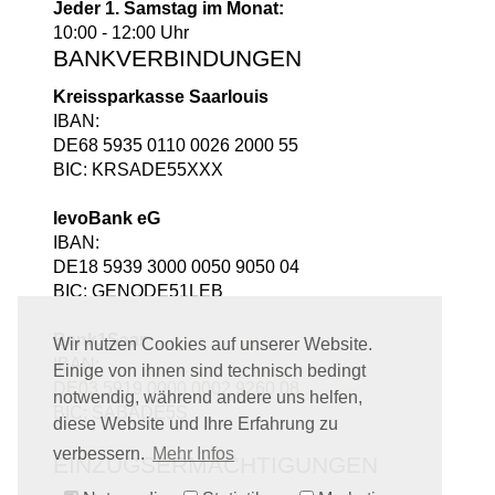
Jeder 1. Samstag im Monat:
10:00 - 12:00 Uhr
BANKVERBINDUNGEN
Kreissparkasse Saarlouis
IBAN:
DE68 5935 0110 0026 2000 55
BIC: KRSADE55XXX
levoBank eG
IBAN:
DE18 5939 3000 0050 9050 04
BIC: GENODE51LEB
Bank1Saar
Wir nutzen Cookies auf unserer Website.
IBAN:
Einige von ihnen sind technisch bedingt
DE03 5919 0000 0002 9260 08
notwendig, während andere uns helfen,
BIC: SABADE5S
diese Website und Ihre Erfahrung zu
verbessern.
Mehr Infos
EINZUGSERMÄCHTIGUNGEN