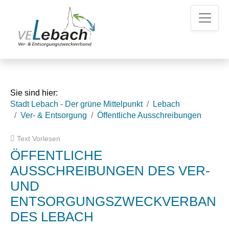
Z
Z
Z
u
u
u
m
m
d
H
I
e
a
n
n
u
h
K
p
a
o
t
l
n
Sie sind hier:
m
t
t
Stadt Lebach - Der grüne Mittelpunkt
Lebach
e
a
Ver- & Entsorgung
Öffentliche Ausschreibungen
n
k
u
t
Text Vorlesen
e
d
a
ÖFFENTLICHE
t
AUSSCHREIBUNGEN DES VER-
e
UND
n
ENTSORGUNGSZWECKVERBAN
DES LEBACH