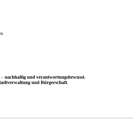
en
g –
nachhaltig und verantwortungsbewusst
.
tadtverwaltung und Bürgerschaft
.