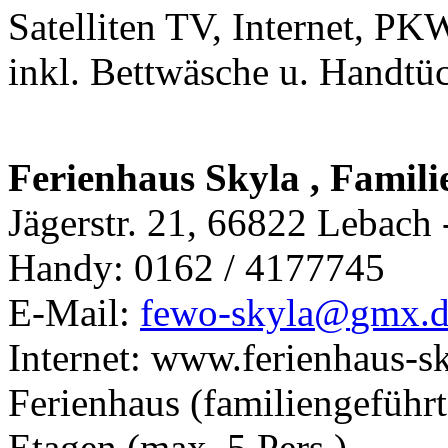
Satelliten TV, Internet, PK
inkl. Bettwäsche u. Handtü
Ferienhaus Skyla , Famili
Jägerstr. 21, 66822 Lebach 
Handy: 0162 / 4177745
E-Mail:
fewo-skyla@
gmx.d
Internet: www.ferienhaus-sk
Ferienhaus (familiengeführ
Etagen (max. 5 Pers.)