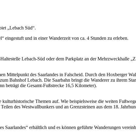
biet „Lebach Süd“.
“ eingestuft und in einer Wanderzeit von ca. 4 Stunden zu erleben.
-Haltestelle Lebach-Süd oder dem Parkplatz an der Mehrzweckhalle „
hen Mittelpunkt des Saarlandes in Falscheid. Durch den Hoxberger Wal
er zum Bahnhof Lebach. Die Saarbahn bringt die Wanderer zu ihrem Star
n beträgt die Gesamt-Fußstrecke 16,5 Kilometer).
ne kulturhistorische Themen auf. Wie beispielsweise die weiten Fußweg
eilen des Westwallbunkers und an Grenzsteinen aus dem 18. Jahrhund
 Saarlandes“ erhältlich und es können geführte Wanderungen vereinb