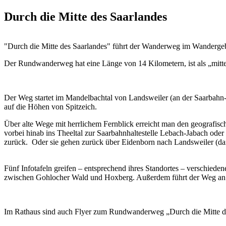
Durch die Mitte des Saarlandes
"Durch die Mitte des Saarlandes" führt der Wanderweg im Wanderge
Der Rundwanderweg hat eine Länge von 14 Kilometern, ist als „mittel
Der Weg startet im Mandelbachtal von Landsweiler (an der Saarbahn
auf die Höhen von Spitzeich.
Über alte Wege mit herrlichem Fernblick erreicht man den geografisc
vorbei hinab ins Theeltal zur Saarbahnhaltestelle Lebach-Jabach od
zurück. Oder sie gehen zurück über Eidenborn nach Landsweiler (dan
Fünf Infotafeln greifen – entsprechend ihres Standortes – verschiede
zwischen Gohlocher Wald und Hoxberg. Außerdem führt der Weg an T
Im Rathaus sind auch Flyer zum Rundwanderweg „Durch die Mitte des