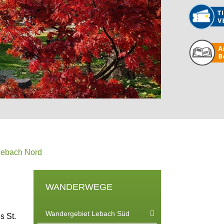
Lebach Nord
WANDERWEGE
Wandergebiet Lebach Süd
s St.