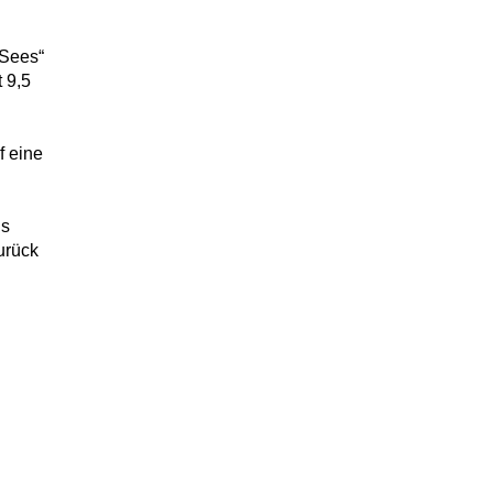
Sees“
 9,5
 eine
is
urück