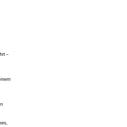
hrt –
 einem
en
ees,