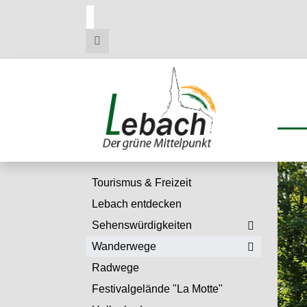
Zum
Zum
Zu
Hauptmenue
Inhalt
den
Kontaktdaten
Tourismus & Freizeit
Lebach entdecken
Sehenswürdigkeiten
Wanderwege
Radwege
Festivalgelände "La Motte"