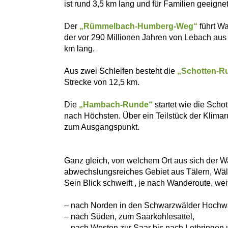
ist rund 3,5 km lang und für Familien geeignet
Der
„Rümmelbach-Humberg-Weg“
führt W
der vor 290 Millionen Jahren von Lebach aus
km lang.
Aus zwei Schleifen besteht die
„Schotten-R
Strecke von 12,5 km.
Die
„Hambach-Runde“
startet wie die Scho
nach Höchsten. Über ein Teilstück der Klima
zum Ausgangspunkt.
Ganz gleich, von welchem Ort aus sich der W
abwechslungsreiches Gebiet aus Tälern, Wäl
Sein Blick schweift , je nach Wanderoute, wei
– nach Norden in den Schwarzwälder Hochw
– nach Süden, zum Saarkohlesattel,
– nach Westen zur Saar bis nach Lothringen