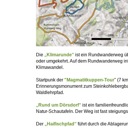
Die
„Klimarunde“
ist ein Rundwanderweg übe
oder umgekehrt. Auf dem Rundwanderweg inf
Klimawandel.
Startpunk der
"Magmatitkuppen-Tour
" (7 k
Erinnerungsmonument zum Steinkohlebergbau 
Waldlehrpfad.
„Rund um Dörsdorf“
ist ein familienfreund
Natur-Schautafeln. Der Weg ist fast steigung
Der
„Haifischpfad“
führt durch die Ablageru