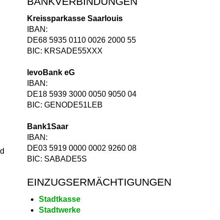
BANKVERBINDUNGEN
Kreissparkasse Saarlouis
IBAN:
DE68 5935 0110 0026 2000 55
BIC: KRSADE55XXX
levoBank eG
IBAN:
DE18 5939 3000 0050 9050 04
BIC: GENODE51LEB
Bank1Saar
IBAN:
DE03 5919 0000 0002 9260 08
nd
BIC: SABADE5S
EINZUGSERMÄCHTIGUNGEN
Stadtkasse
Stadtwerke