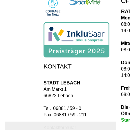
ÖF
RA
Mon
08:0
14:0
Mit
08:0
Don
KONTAKT
08:0
14:0
STADT LEBACH
Frei
Am Markt 1
08:0
66822 Lebach
Die
Tel. 06881 / 59 - 0
Öff
Fax. 06881 / 59 - 211
Sta
Kontaktformular