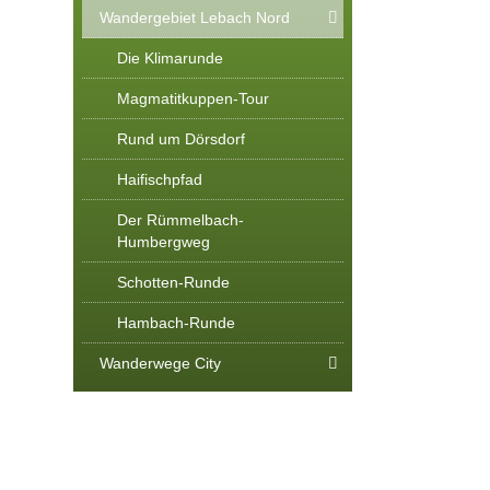
Wandergebiet Lebach Nord
Die Klimarunde
Magmatitkuppen-Tour
Rund um Dörsdorf
Haifischpfad
Der Rümmelbach-
Humbergweg
Schotten-Runde
Hambach-Runde
Wanderwege City