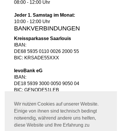
08:00 - 12:00 Uhr
Jeder 1. Samstag im Monat:
10:00 - 12:00 Uhr
BANKVERBINDUNGEN
Kreissparkasse Saarlouis
IBAN:
DE68 5935 0110 0026 2000 55
BIC: KRSADE55XXX
levoBank eG
IBAN:
DE18 5939 3000 0050 9050 04
BIC: GENODE51LEB
Bank1Saar
Wir nutzen Cookies auf unserer Website.
IBAN:
Einige von ihnen sind technisch bedingt
DE03 5919 0000 0002 9260 08
notwendig, während andere uns helfen,
BIC: SABADE5S
diese Website und Ihre Erfahrung zu