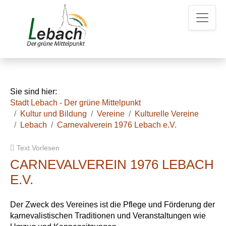
Z
Z
Z
u
u
u
m
m
d
H
I
e
a
n
n
u
h
K
p
a
o
t
l
n
Sie sind hier:
m
t
t
Stadt Lebach - Der grüne Mittelpunkt
e
a
Kultur und Bildung
Vereine
Kulturelle Vereine
n
k
Lebach
Carnevalverein 1976 Lebach e.V.
u
t
e
d
Text Vorlesen
a
t
CARNEVALVEREIN 1976 LEBACH
e
E.V.
n
Der Zweck des Vereines ist die Pflege und Förderung der
karnevalistischen Traditionen und Veranstaltungen wie