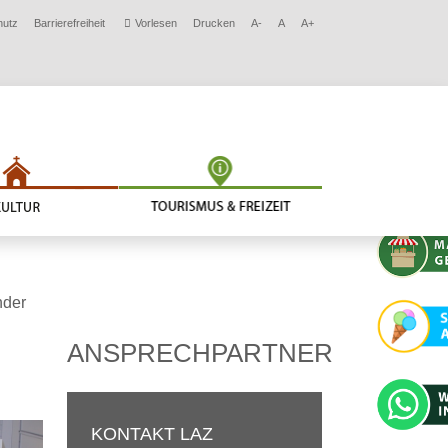
hutz
Barrierefreiheit
Vorlesen
Drucken
A-
A
A+
nder
ANSPRECHPARTNER
KONTAKT LAZ