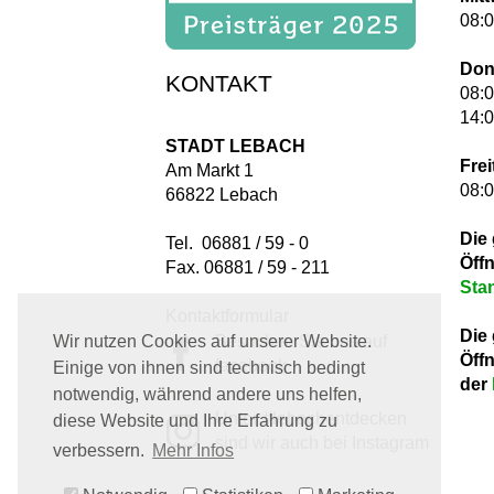
08:0
Don
KONTAKT
08:0
14:0
STADT LEBACH
Frei
Am Markt 1
08:0
66822 Lebach
Die
Tel. 06881 / 59 - 0
Öff
Fax. 06881 / 59 - 211
Sta
Kontaktformular
Die
Besuchen Sie uns auf
Wir nutzen Cookies auf unserer Website.
Öff
facebook
Einige von ihnen sind technisch bedingt
der
notwendig, während andere uns helfen,
Unter #lebachentdecken
diese Website und Ihre Erfahrung zu
sind wir auch bei Instagram
verbessern.
Mehr Infos