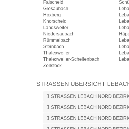
Falscheid
Schü
Gresaubach
Leba
Hoxberg
Leba
Knorscheid
Leba
Landsweiler
Leba
Niedersaubach
Häpe
Rümmelbach
Leba
Steinbach
Leba
Thalexweiler
Leba
Thalexweiler-Schellenbach
Leba
Zollstock
STRASSEN ÜBERSICHT LEBAC
STRASSEN LEBACH NORD BEZIRK
STRASSEN LEBACH NORD BEZIRK
STRASSEN LEBACH NORD BEZIR