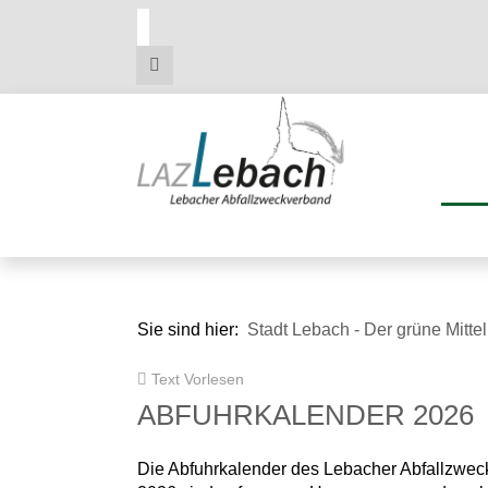
Zum
Zum
Zu
Hauptmenue
Inhalt
den
Kontaktdaten
Sie sind hier:
Stadt Lebach - Der grüne Mitte
Text Vorlesen
ABFUHRKALENDER 2026
Die Abfuhrkalender des Lebacher Abfallzwec