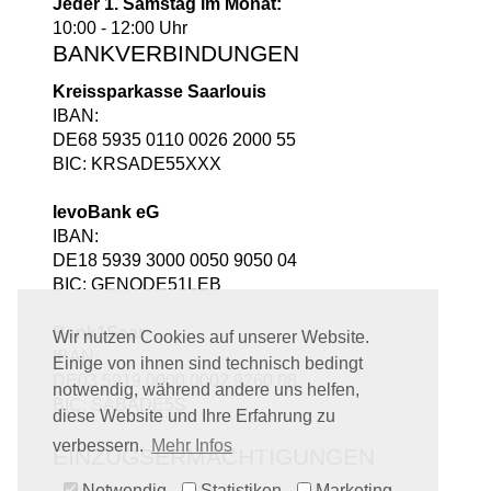
Jeder 1. Samstag im Monat:
10:00 - 12:00 Uhr
BANKVERBINDUNGEN
Kreissparkasse Saarlouis
IBAN:
DE68 5935 0110 0026 2000 55
BIC: KRSADE55XXX
levoBank eG
IBAN:
DE18 5939 3000 0050 9050 04
BIC: GENODE51LEB
Bank1Saar
Wir nutzen Cookies auf unserer Website.
IBAN:
Einige von ihnen sind technisch bedingt
DE03 5919 0000 0002 9260 08
notwendig, während andere uns helfen,
BIC: SABADE5S
diese Website und Ihre Erfahrung zu
verbessern.
Mehr Infos
EINZUGSERMÄCHTIGUNGEN
Notwendig
Statistiken
Marketing