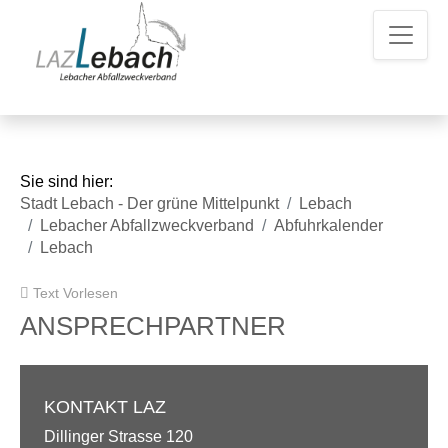
Z
Z
Z
u
u
u
m
m
d
H
I
e
a
n
n
u
h
K
p
a
o
t
l
n
Sie sind hier:
m
t
t
Stadt Lebach - Der grüne Mittelpunkt
Lebach
e
a
Lebacher Abfallzweckverband
Abfuhrkalender
n
k
Lebach
u
t
e
d
Text Vorlesen
a
t
ANSPRECHPARTNER
e
n
KONTAKT LAZ
Dillinger Strasse 120