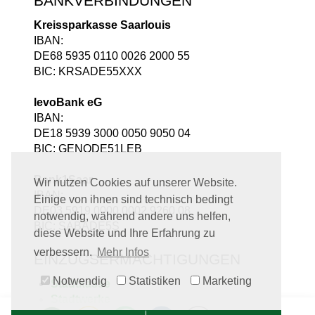
BANKVERBINDUNGEN
Kreissparkasse Saarlouis
IBAN:
DE68 5935 0110 0026 2000 55
BIC: KRSADE55XXX
levoBank eG
IBAN:
DE18 5939 3000 0050 9050 04
BIC: GENODE51LEB
Bank1Saar
Wir nutzen Cookies auf unserer Website.
IBAN:
Einige von ihnen sind technisch bedingt
DE03 5919 0000 0002 9260 08
notwendig, während andere uns helfen,
BIC: SABADE5S
diese Website und Ihre Erfahrung zu
verbessern.
Mehr Infos
EINZUGSERMÄCHTIGUNGEN
Notwendig
Statistiken
Marketing
Stadtkasse
Stadtwerke