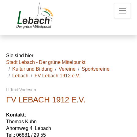
Z
Z
Z
u
u
u
m
m
d
H
I
e
a
n
n
u
h
K
p
a
o
t
l
n
Sie sind hier:
m
t
t
Stadt Lebach - Der grüne Mittelpunkt
e
a
Kultur und Bildung
Vereine
Sportvereine
n
k
Lebach
FV Lebach 1912 e.V.
u
t
e
d
Text Vorlesen
a
t
FV LEBACH 1912 E.V.
e
n
Kontakt:
Thomas Kuhn
Ahornweg 4, Lebach
Tel.: 06881 / 29 55