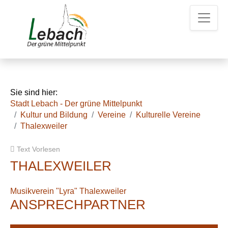
Z
Z
Z
u
u
u
m
m
d
H
I
e
a
n
n
u
h
K
p
a
o
t
l
n
Sie sind hier:
m
t
t
Stadt Lebach - Der grüne Mittelpunkt
e
a
Kultur und Bildung
Vereine
Kulturelle Vereine
n
k
Thalexweiler
u
t
e
d
Text Vorlesen
a
t
THALEXWEILER
e
n
Musikverein "Lyra" Thalexweiler
ANSPRECHPARTNER