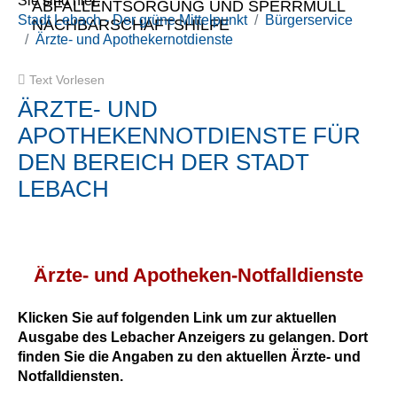
Sie sind hier:
ABFALLENTSORGUNG UND SPERRMÜLL
Stadt Lebach - Der grüne Mittelpunkt
Bürgerservice
NACHBARSCHAFTSHILFE
Ärzte- und Apothekernotdienste
Text Vorlesen
ÄRZTE- UND
APOTHEKENNOTDIENSTE FÜR
DEN BEREICH DER STADT
LEBACH
Ärzte- und Apotheken-Notfalldienste
Klicken Sie auf folgenden Link um zur aktuellen
Ausgabe des Lebacher Anzeigers zu gelangen. Dort
finden Sie die Angaben zu den aktuellen Ärzte- und
Notfalldiensten.