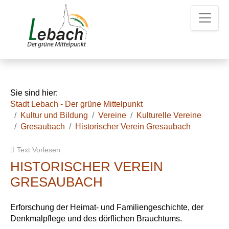
Z
Z
Z
u
u
u
m
m
d
H
I
e
a
n
n
u
h
K
p
a
o
t
l
n
Sie sind hier:
m
t
t
Stadt Lebach - Der grüne Mittelpunkt
e
a
Kultur und Bildung
Vereine
Kulturelle Vereine
n
k
Gresaubach
Historischer Verein Gresaubach
u
t
e
d
Text Vorlesen
a
t
HISTORISCHER VEREIN
e
GRESAUBACH
n
Erforschung der Heimat- und Familiengeschichte, der
Denkmalpflege und des dörflichen Brauchtums.