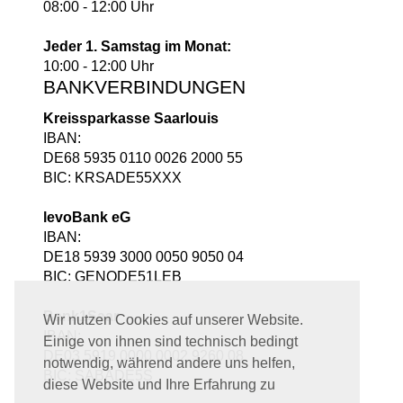
08:00 - 12:00 Uhr
Jeder 1. Samstag im Monat:
10:00 - 12:00 Uhr
BANKVERBINDUNGEN
Kreissparkasse Saarlouis
IBAN:
DE68 5935 0110 0026 2000 55
BIC: KRSADE55XXX
levoBank eG
IBAN:
DE18 5939 3000 0050 9050 04
BIC: GENODE51LEB
Bank1Saar
Wir nutzen Cookies auf unserer Website.
IBAN:
Einige von ihnen sind technisch bedingt
DE03 5919 0000 0002 9260 08
notwendig, während andere uns helfen,
BIC: SABADE5S
diese Website und Ihre Erfahrung zu