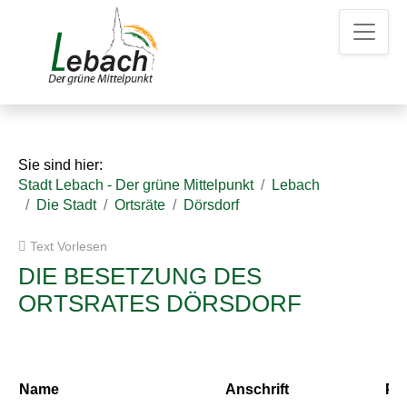
Z
Z
Z
u
u
u
m
m
d
H
I
e
a
n
n
u
h
K
p
a
o
t
l
n
Sie sind hier:
m
t
t
Stadt Lebach - Der grüne Mittelpunkt
Lebach
e
a
Die Stadt
Ortsräte
Dörsdorf
n
k
u
t
Text Vorlesen
e
d
a
DIE BESETZUNG DES
t
ORTSRATES DÖRSDORF
e
n
Name
Anschrift
Par