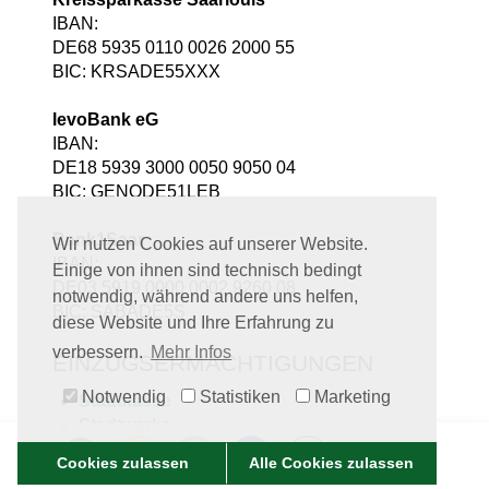
IBAN:
DE68 5935 0110 0026 2000 55
BIC: KRSADE55XXX
levoBank eG
IBAN:
DE18 5939 3000 0050 9050 04
BIC: GENODE51LEB
Bank1Saar
Wir nutzen Cookies auf unserer Website.
IBAN:
Einige von ihnen sind technisch bedingt
DE03 5919 0000 0002 9260 08
notwendig, während andere uns helfen,
BIC: SABADE5S
diese Website und Ihre Erfahrung zu
verbessern.
Mehr Infos
EINZUGSERMÄCHTIGUNGEN
Notwendig
Statistiken
Marketing
Stadtkasse
Stadtwerke
Cookies zulassen
Alle Cookies zulassen