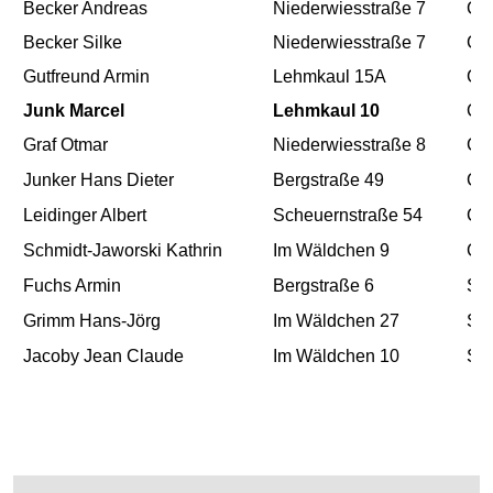
Becker Andreas
Niederwiesstraße 7
CD
Becker Silke
Niederwiesstraße 7
CD
Gutfreund Armin
Lehmkaul 15A
CD
Junk Marcel
Lehmkaul 10
CD
Graf Otmar
Niederwiesstraße 8
CD
Junker Hans Dieter
Bergstraße 49
CD
Leidinger Albert
Scheuernstraße 54
CD
Schmidt-Jaworski Kathrin
Im Wäldchen 9
CD
Fuchs Armin
Bergstraße 6
SP
Grimm Hans-Jörg
Im Wäldchen 27
SP
Jacoby Jean Claude
Im Wäldchen 10
SP