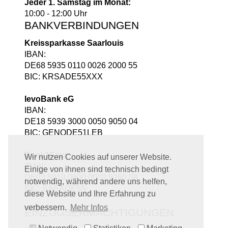
Jeder 1. Samstag im Monat:
10:00 - 12:00 Uhr
BANKVERBINDUNGEN
Kreissparkasse Saarlouis
IBAN:
DE68 5935 0110 0026 2000 55
BIC: KRSADE55XXX
levoBank eG
IBAN:
DE18 5939 3000 0050 9050 04
BIC: GENODE51LEB
Bank1Saar
Wir nutzen Cookies auf unserer Website.
IBAN:
Einige von ihnen sind technisch bedingt
DE03 5919 0000 0002 9260 08
notwendig, während andere uns helfen,
BIC: SABADE5S
diese Website und Ihre Erfahrung zu
verbessern.
Mehr Infos
EINZUGSERMÄCHTIGUNGEN