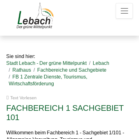
Z
Z
Z
u
u
u
m
m
d
H
I
e
a
n
n
u
h
K
p
a
o
t
l
n
Sie sind hier:
m
t
t
Stadt Lebach - Der grüne Mittelpunkt
Lebach
e
a
Rathaus
Fachbereiche und Sachgebiete
n
k
FB 1 Zentrale Dienste, Tourismus,
u
t
Wirtschaftsförderung
e
d
a
Text Vorlesen
t
e
FACHBEREICH 1 SACHGEBIET
n
101
Willkommen beim Fachbereich 1 - Sachgebiet 1/101 -