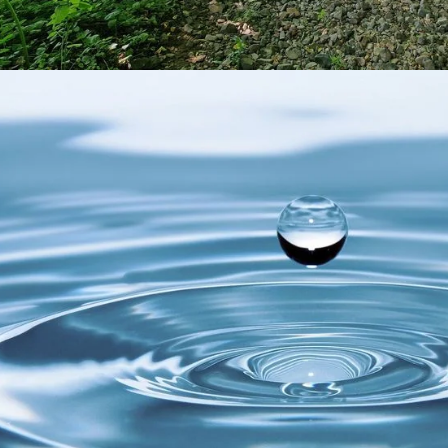
ert mittlerweile zum Team des Bauhofs gehört.
h für das Jahrzehntelange Engagement und die Zuverlässigkeit 
ft und den neuen Lebensabschnitt alles Gute. Der Geschäftsfüh
Heiko Röder ergänzte: „
Peter war über viele, viele Jahre eine fe
d immer mit vollem Einsatz für unsere Stadt tätig. Seine Erfah
 geprägt.“