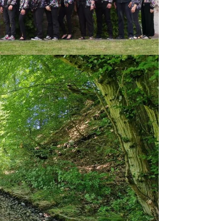
t zu
tzt
 gehe
a.
en.
Jahre
auch