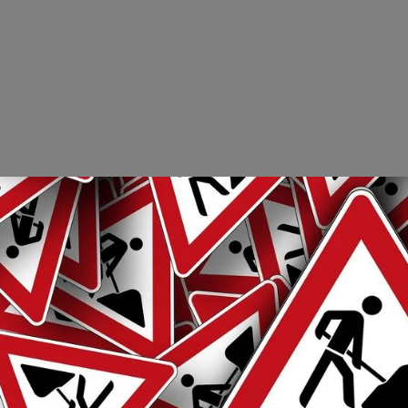
NE WOCHE 2026
Tage feiern in der
her Innenstadt
LSPERRUNG IN DER PICKARDSTRASSE
lpunkt
Lebach
Bau- und Betriebshof
 Kanalbauarbeiten
nde März 2027
JAHRE CHORBUNT
äumskonzert am
 SCHNEE
tember in der Stadthalle
SERENTNAHME AUS OBERFLÄCHENGEWÄSSERN