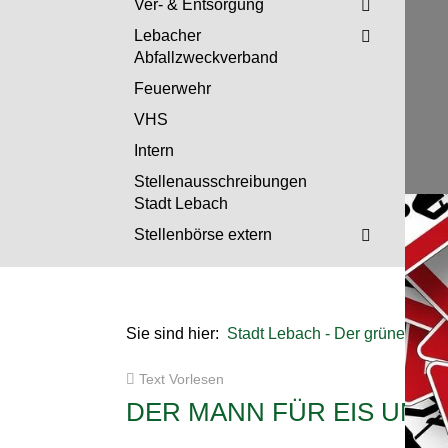
Ver- & Entsorgung
Lebacher
Abfallzweckverband
Feuerwehr
VHS
Intern
Stellenausschreibungen
Stadt Lebach
Stellenbörse extern
GRÜ
Sechs 
Lebac
VOL
Sie sind hier:
Stadt Lebach - Der grüne Mitte
Wegen
bis E
20 
Text Vorlesen
Jubil
DER MANN FÜR EIS UND
6. Sep
WAS