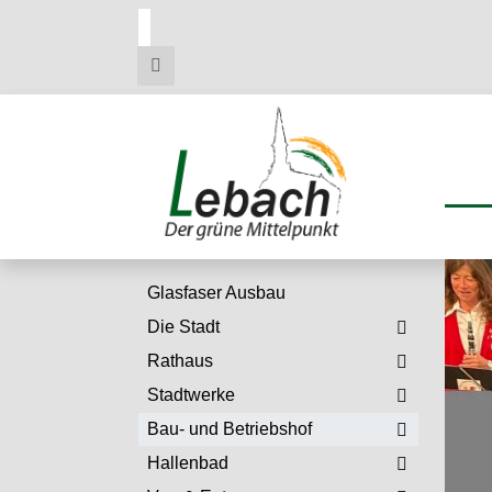
Zum
Zum
Zu
Hauptmenue
Inhalt
den
Kontaktdaten
Glasfaser Ausbau
Die Stadt
Rathaus
Stadtwerke
Bau- und Betriebshof
Hallenbad