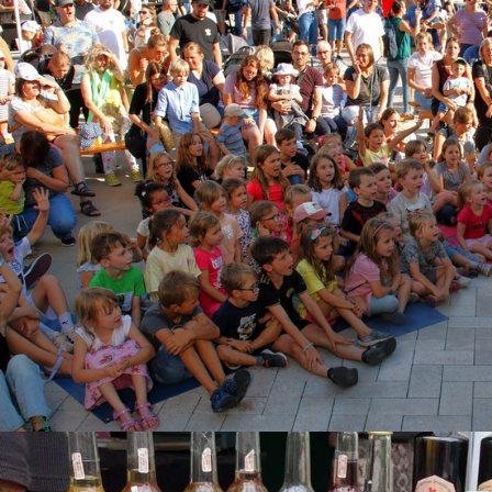
FNUNGSZEITEN
THAUS
BÜRGERBÜRO
tag bis Dienstag:
Montag
0 - 12:00 Uhr und
08:00 - 12:00 Uhr
0 - 16:00 Uhr
Dienstag:
twoch:
08:00 - 12:00 Uhr
0 - 12:00 Uhr
14:00 - 16:00 Uhr
nerstag:
Mittwoch:
0 - 12:00 Uhr und
08:00 - 12:00 Uhr
0 - 18:00 Uhr
Donnerstag:
tag:
08:00 - 18:00 Uhr durchgehe
0 - 12:00 Uhr
Freitag:
 gesonderten
08:00 - 12:00 Uhr