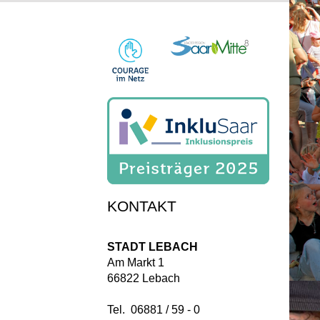
ÖF
RA
Mon
08:0
14:0
Mit
08:0
Don
KONTAKT
08:0
14:0
STADT LEBACH
Frei
Am Markt 1
08:0
66822 Lebach
Die
Tel. 06881 / 59 - 0