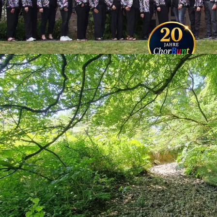
die bisher von Armin Ney abgedeckt wurden.
usätzlich zu den übrigen Stadtteilen einen sicheren Winterdiens
stellt.
IM BAUHOF
R SCHIRRA IN DEN RUHESTAND
of ein Urgestein in den wohlverdienten Ruhestand. Der gelernte
ildung in einem Lebacher Fachbetrieb (Fa. Andreas Alt & Co)
rbeitete dort bis zu seinem Rentenbeginn am 1. Mai 2025. Zule
h, Thalexweiler, Steinbach und Dörsdorf.
nnen und Kollegen Peter Schirra einen bewegenden Abschied. Er
ge. Sein Job habe ihm immer viel Spaß gemacht, sagte Schirr
ende Zeit. Die will er in erster Linie mit seiner Familie verbring
er Abschiedsfeier ebenso mit dabei wie seine Ehefrau. Wer 39 
ft Verknüpfungspunkte zwischen Beruf und Privatleben. So ist es 