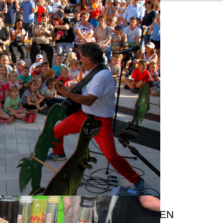
BANKVERBINDUNGEN
Kreissparkasse Saarlouis
IBAN:
DE68 5935 0110 0026 2000 55
BIC: KRSADE55XXX
levoBank eG
IBAN:
DE18 5939 3000 0050 9050 04
BIC: GENODE51LEB
Bank1Saar
IBAN:
DE03 5919 0000 0002 9260 08
nd
BIC: SABADE5S
EINZUGSERMÄCHTIGUNGEN