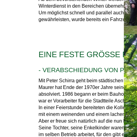
Winterdienst in den Bereichen übernehmen, 
Um möglichst schnell und parallel auch dort z
gewährleisten, wurde bereits ein Fahrzeug be
EINE FESTE GRÖSSE BE
- VERABSCHIEDUNG VON PETE
Mit Peter Schirra geht beim städtischen Bauh
Maurer hat Ende der 1970er Jahre seine Ausb
absolviert. 1986 begann er beim Bauhof und a
war er Vorarbeiter für die Stadtteile Aschbac
In einer Feierstunde bereiteten die Kollegi
mit einem weinenden und einem lachenden Au
Aber er freue sich natürlich auf die nun beginn
Seine Tochter, seine Enkelkinder waren bei d
im selben Betrieb arbeitet, für den gibt es o