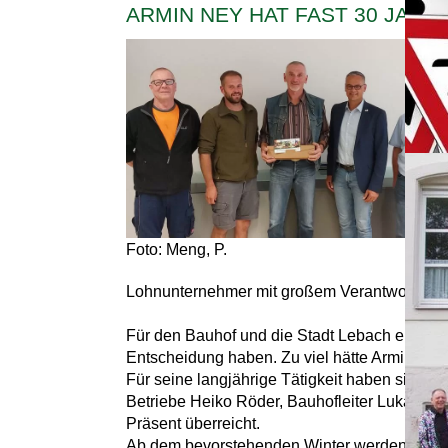
ARMIN NEY HAT FAST 30 JAH
Was is
Was is
VER
Stadt
Unter
ERN
In de
und a
KIDS
Erlebn
am Fre
Foto: Meng, P.
„EBB
Erzeu
Lohnunternehmer mit großem Verantwortungsb
er Re
INF
Für den Bauhof und die Stadt Lebach ein herbe
Mähro
Entscheidung haben. Zu viel hätte Armin Ney
MAR
Für seine langjährige Tätigkeit haben sich Bü
Über 
Betriebe Heiko Röder, Bauhofleiter Lukas Noss
Kinde
Präsent überreicht.
Ab dem bevorstehenden Winter werden die Mi