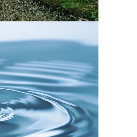
von
rer
ste
rung