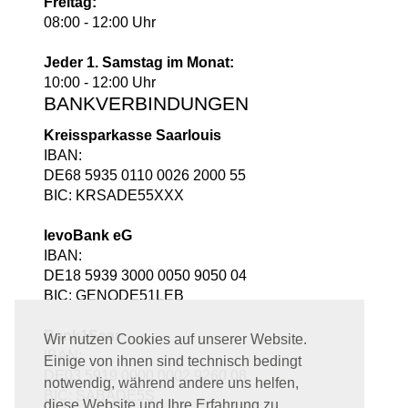
Freitag:
08:00 - 12:00 Uhr
Jeder 1. Samstag im Monat:
10:00 - 12:00 Uhr
BANKVERBINDUNGEN
Kreissparkasse Saarlouis
IBAN:
DE68 5935 0110 0026 2000 55
BIC: KRSADE55XXX
levoBank eG
IBAN:
DE18 5939 3000 0050 9050 04
BIC: GENODE51LEB
Bank1Saar
Wir nutzen Cookies auf unserer Website.
IBAN:
Einige von ihnen sind technisch bedingt
DE03 5919 0000 0002 9260 08
notwendig, während andere uns helfen,
BIC: SABADE5S
diese Website und Ihre Erfahrung zu