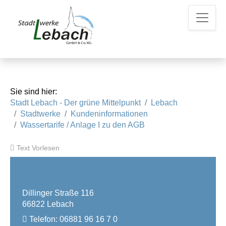
Z
Z
Z
u
u
u
m
m
d
H
I
e
a
n
n
u
h
K
p
a
o
t
l
n
Sie sind hier:
m
t
t
Stadt Lebach - Der grüne Mittelpunkt
Lebach
e
a
Stadtwerke
Kundeninformationen
n
k
Wassertarife / Anlage I zu den AGB
u
t
e
d
Text Vorlesen
a
t
e
KONTAKT
n
Dillinger Straße 116
66822 Lebach
Telefon:
06881 96 16 7 0