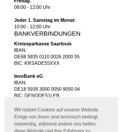
Freitag:
08:00 - 12:00 Uhr
Jeder 1. Samstag im Monat:
10:00 - 12:00 Uhr
BANKVERBINDUNGEN
Kreissparkasse Saarlouis
IBAN:
DE68 5935 0110 0026 2000 55
BIC: KRSADE55XXX
levoBank eG
IBAN:
DE18 5939 3000 0050 9050 04
BIC: GENODE51LEB
Bank1Saar
Wir nutzen Cookies auf unserer Website.
IBAN:
Einige von ihnen sind technisch bedingt
DE03 5919 0000 0002 9260 08
notwendig, während andere uns helfen,
BIC: SABADE5S
diese Website und Ihre Erfahrung zu