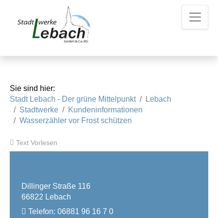
Z
Z
Z
u
u
u
m
m
d
H
I
e
a
n
n
u
h
K
p
a
o
t
l
n
Sie sind hier:
m
t
t
Stadt Lebach - Der grüne Mittelpunkt
Lebach
e
a
Stadtwerke
Kundeninformationen
n
k
Wasserzähler vor Frost schützen
u
t
e
d
Text Vorlesen
a
t
e
KONTAKT
n
Dillinger Straße 116
66822 Lebach
Telefon:
06881 96 16 7 0