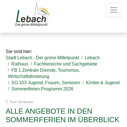
Z
Z
Z
u
u
u
m
m
d
H
I
e
a
n
n
u
h
K
p
a
o
t
l
n
Sie sind hier:
m
t
t
Stadt Lebach - Der grüne Mittelpunkt
Lebach
e
a
Rathaus
Fachbereiche und Sachgebiete
n
k
FB 1 Zentrale Dienste, Tourismus,
u
t
Wirtschaftsförderung
e
d
SG 103 Jugend, Frauen, Senioren
Kinder & Jugend
a
Sommerferien-Programm 2026
t
e
Text Vorlesen
n
ALLE ANGEBOTE IN DEN
SOMMERFERIEN IM ÜBERBLICK