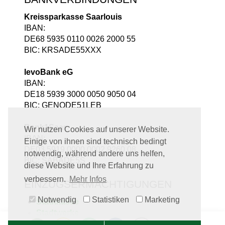
Kreissparkasse Saarlouis
IBAN:
DE68 5935 0110 0026 2000 55
BIC: KRSADE55XXX
levoBank eG
IBAN:
DE18 5939 3000 0050 9050 04
BIC: GENODE51LEB
Bank1Saar
Wir nutzen Cookies auf unserer Website.
IBAN:
Einige von ihnen sind technisch bedingt
DE03 5919 0000 0002 9260 08
notwendig, während andere uns helfen,
BIC: SABADE5S
diese Website und Ihre Erfahrung zu
verbessern.
Mehr Infos
EINZUGSERMÄCHTIGUNGEN
Notwendig
Statistiken
Marketing
Stadtkasse
Stadtwerke