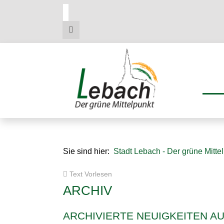
Zum
Zum
Zu
Hauptmenue
Inhalt
den
Kontaktdaten
Sie sind hier:
Stadt Lebach - Der grüne Mitte
Text Vorlesen
ARCHIV
ARCHIVIERTE NEUIGKEITEN A