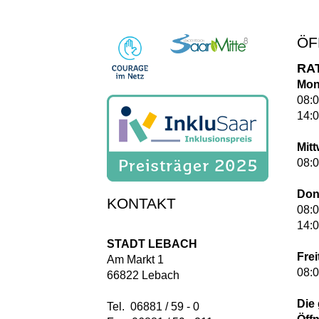
ÖF
RA
Mon
08:0
14:0
Mit
08:0
Don
KONTAKT
08:0
14:0
STADT LEBACH
Frei
Am Markt 1
08:0
66822 Lebach
Die
Tel. 06881 / 59 - 0