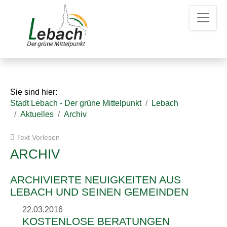
Z
Z
Z
u
u
u
m
m
d
H
I
e
a
n
n
u
h
K
p
a
o
t
l
n
Sie sind hier:
m
t
t
Stadt Lebach - Der grüne Mittelpunkt
Lebach
e
a
Aktuelles
Archiv
n
k
u
t
Text Vorlesen
e
d
a
ARCHIV
t
e
ARCHIVIERTE NEUIGKEITEN AUS
n
LEBACH UND SEINEN GEMEINDEN
22.03.2016
KOSTENLOSE BERATUNGEN