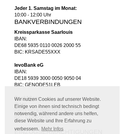
Jeder 1. Samstag im Monat:
10:00 - 12:00 Uhr
BANKVERBINDUNGEN
Kreissparkasse Saarlouis
IBAN:
DE68 5935 0110 0026 2000 55
BIC: KRSADE55XXX
levoBank eG
IBAN:
DE18 5939 3000 0050 9050 04
BIC: GENODE51LEB
Bank1Saar
Wir nutzen Cookies auf unserer Website.
IBAN:
Einige von ihnen sind technisch bedingt
DE03 5919 0000 0002 9260 08
notwendig, während andere uns helfen,
BIC: SABADE5S
diese Website und Ihre Erfahrung zu
verbessern.
Mehr Infos
EINZUGSERMÄCHTIGUNGEN