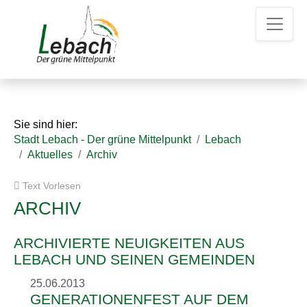
Z
Z
Z
u
u
u
m
m
d
H
I
e
a
n
n
u
h
K
p
a
o
t
l
n
Sie sind hier:
m
t
t
Stadt Lebach - Der grüne Mittelpunkt
Lebach
e
a
Aktuelles
Archiv
n
k
u
t
Text Vorlesen
e
d
a
ARCHIV
t
e
ARCHIVIERTE NEUIGKEITEN AUS
n
LEBACH UND SEINEN GEMEINDEN
25.06.2013
GENERATIONENFEST AUF DEM