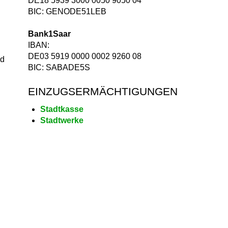
DE18 5939 3000 0050 9050 04
BIC: GENODE51LEB
Bank1Saar
IBAN:
DE03 5919 0000 0002 9260 08
nd
BIC: SABADE5S
EINZUGSERMÄCHTIGUNGEN
Stadtkasse
Stadtwerke