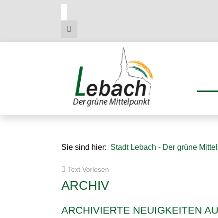
Zum
Zum
Zu
Hauptmenue
Inhalt
den
Kontaktdaten
Sie sind hier:
Stadt Lebach - Der grüne Mitte
Text Vorlesen
ARCHIV
ARCHIVIERTE NEUIGKEITEN A