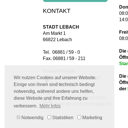
Don
KONTAKT
08:0
14:0
STADT LEBACH
Frei
Am Markt 1
08:0
66822 Lebach
Die
Tel. 06881 / 59 - 0
Öff
Fax. 06881 / 59 - 211
Sta
Kontaktformular
Die
Besuchen Sie uns auf
Wir nutzen Cookies auf unserer Website.
Öff
facebook
Einige von ihnen sind technisch bedingt
der
notwendig, während andere uns helfen,
Unter #lebachentdecken
diese Website und Ihre Erfahrung zu
sind wir auch bei Instagram
verbessern.
Mehr Infos
Notwendig
Statistiken
Marketing