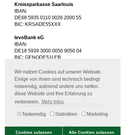
Kreissparkasse Saarlouis
IBAN:
DE68 5935 0110 0026 2000 55
BIC: KRSADE55XXX
levoBank eG
IBAN:
DE18 5939 3000 0050 9050 04
BIC: GENODE51LEB
Bank1Saar
Wir nutzen Cookies auf unserer Website.
IBAN:
Einige von ihnen sind technisch bedingt
DE03 5919 0000 0002 9260 08
notwendig, während andere uns helfen,
BIC: SABADE5S
diese Website und Ihre Erfahrung zu
verbessern.
Mehr Infos
EINZUGSERMÄCHTIGUNGEN
Notwendig
Statistiken
Marketing
Stadtkasse
Stadtwerke
Cookies zulassen
Alle Cookies zulassen