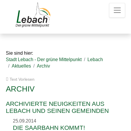
Z
Z
Z
u
u
u
m
m
d
H
I
e
a
n
n
u
h
K
p
a
o
t
l
n
Sie sind hier:
m
t
t
Stadt Lebach - Der grüne Mittelpunkt
Lebach
e
a
Aktuelles
Archiv
n
k
u
t
Text Vorlesen
e
d
a
ARCHIV
t
e
ARCHIVIERTE NEUIGKEITEN AUS
n
LEBACH UND SEINEN GEMEINDEN
25.09.2014
DIE SAARBAHN KOMMT!