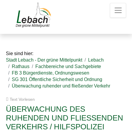
Z
Z
Z
u
u
u
m
m
d
H
I
e
a
n
n
u
h
K
p
a
o
t
l
n
Sie sind hier:
m
t
t
Stadt Lebach - Der grüne Mittelpunkt
Lebach
e
a
Rathaus
Fachbereiche und Sachgebiete
n
k
FB 3 Bürgerdienste, Ordnungswesen
u
t
SG 301 Öffentliche Sicherheit und Ordnung
e
d
Überwachung ruhender und fließender Verkehr
a
t
Text Vorlesen
e
n
ÜBERWACHUNG DES
RUHENDEN UND FLIESSENDEN V
ERKEHRS / HILFSPOLIZEI