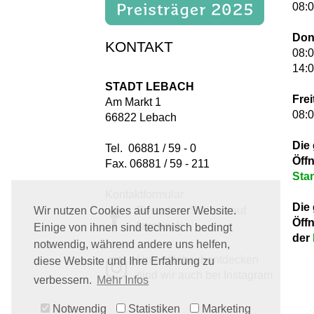
08:0
Don
KONTAKT
08:0
14:0
STADT LEBACH
Frei
Am Markt 1
08:0
66822 Lebach
Die
Tel. 06881 / 59 - 0
Öff
Fax. 06881 / 59 - 211
Sta
Kontaktformular
Die
Besuchen Sie uns auf
Wir nutzen Cookies auf unserer Website.
Öff
facebook
Einige von ihnen sind technisch bedingt
der
notwendig, während andere uns helfen,
Unter #lebachentdecken
diese Website und Ihre Erfahrung zu
sind wir auch bei Instagram
verbessern.
Mehr Infos
Notwendig
Statistiken
Marketing