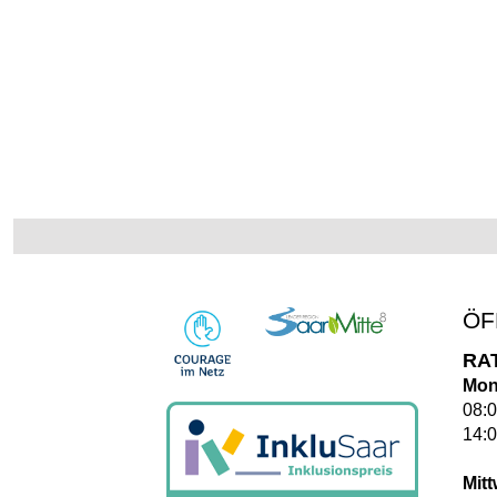
ÖF
RA
Mon
08:0
14:0
Mit