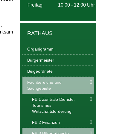
Freitag 10:00 - 12:00 Uhr
.
irksam
RATHAUS
Organigramm
Bürgermeister
Beigeordnete
Fachbereiche und
Sachgebiete
FB 1 Zentrale Dienste,
Tourismus,
Wirtschaftsförderung
FB 2 Finanzen
FB 3 Bürgerdienste,