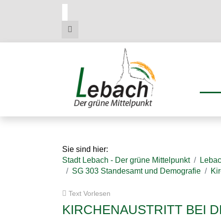
Zum
Zum
Zu
Hauptmenue
Inhalt
den
Kontaktdaten
Sie sind hier:
Stadt Lebach - Der grüne Mittelpunkt
Leba
SG 303 Standesamt und Demografie
Kir
Text Vorlesen
KIRCHENAUSTRITT BEI 