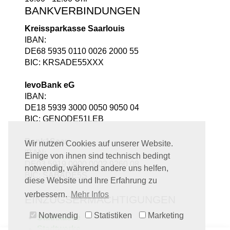
BANKVERBINDUNGEN
Kreissparkasse Saarlouis
IBAN:
DE68 5935 0110 0026 2000 55
BIC: KRSADE55XXX
levoBank eG
IBAN:
DE18 5939 3000 0050 9050 04
BIC: GENODE51LEB
Bank1Saar
Wir nutzen Cookies auf unserer Website.
IBAN:
Einige von ihnen sind technisch bedingt
DE03 5919 0000 0002 9260 08
notwendig, während andere uns helfen,
BIC: SABADE5S
diese Website und Ihre Erfahrung zu
verbessern.
Mehr Infos
EINZUGSERMÄCHTIGUNGEN
Notwendig
Statistiken
Marketing
Stadtkasse
Stadtwerke