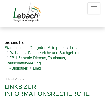
Z
Z
Z
u
u
u
m
m
d
H
I
e
a
n
n
u
h
K
p
a
o
t
l
n
Sie sind hier:
m
t
t
Stadt Lebach - Der grüne Mittelpunkt
Lebach
e
a
Rathaus
Fachbereiche und Sachgebiete
n
k
FB 1 Zentrale Dienste, Tourismus,
u
t
Wirtschaftsförderung
e
d
- Bibliothek
Links
a
t
Text Vorlesen
e
n
LINKS ZUR
INFORMATIONSRECHERCHE