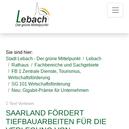
Z
Z
Z
u
u
u
m
m
d
H
I
e
a
n
n
u
h
K
p
a
o
t
l
n
Sie sind hier:
m
t
t
Stadt Lebach - Der grüne Mittelpunkt
Lebach
e
a
Rathaus
Fachbereiche und Sachgebiete
n
k
FB 1 Zentrale Dienste, Tourismus,
u
t
Wirtschaftsförderung
e
d
SG 101 Wirtschaftsförderung
a
Neu: Gigabit-Prämie für Unternehmen
t
e
Text Vorlesen
n
SAARLAND FÖRDERT
TIEFBAUARBEITEN FÜR DIE