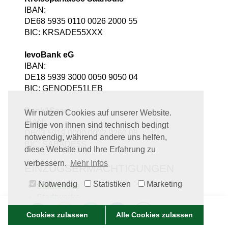
IBAN:
DE68 5935 0110 0026 2000 55
BIC: KRSADE55XXX
levoBank eG
IBAN:
DE18 5939 3000 0050 9050 04
BIC: GENODE51LEB
Bank1Saar
Wir nutzen Cookies auf unserer Website.
IBAN:
Einige von ihnen sind technisch bedingt
DE03 5919 0000 0002 9260 08
notwendig, während andere uns helfen,
BIC: SABADE5S
diese Website und Ihre Erfahrung zu
verbessern.
Mehr Infos
EINZUGSERMÄCHTIGUNGEN
Notwendig
Statistiken
Marketing
Stadtkasse
Stadtwerke
Cookies zulassen
Alle Cookies zulassen