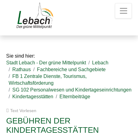
Z
Z
Z
u
u
u
m
m
d
H
I
e
a
n
n
u
h
K
p
a
o
t
l
n
Sie sind hier:
m
t
t
Stadt Lebach - Der grüne Mittelpunkt
Lebach
e
a
Rathaus
Fachbereiche und Sachgebiete
n
k
FB 1 Zentrale Dienste, Tourismus,
u
t
Wirtschaftsförderung
e
d
SG 102 Personalwesen und Kindertageseinrichtungen
a
Kindertagesstätten
Elternbeiträge
t
e
Text Vorlesen
n
GEBÜHREN DER
KINDERTAGESSTÄTTEN