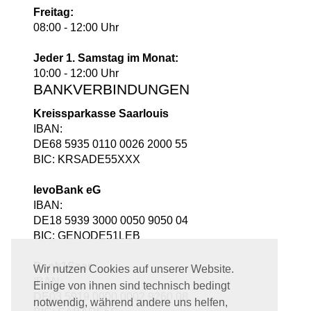
Freitag:
08:00 - 12:00 Uhr
Jeder 1. Samstag im Monat:
10:00 - 12:00 Uhr
BANKVERBINDUNGEN
Kreissparkasse Saarlouis
IBAN:
DE68 5935 0110 0026 2000 55
BIC: KRSADE55XXX
levoBank eG
IBAN:
DE18 5939 3000 0050 9050 04
BIC: GENODE51LEB
Bank1Saar
Wir nutzen Cookies auf unserer Website.
IBAN:
Einige von ihnen sind technisch bedingt
DE03 5919 0000 0002 9260 08
notwendig, während andere uns helfen,