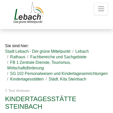
Z
Z
Z
u
u
u
m
m
d
H
I
e
a
n
n
u
h
K
p
a
o
t
l
n
Sie sind hier:
m
t
t
Stadt Lebach - Der grüne Mittelpunkt
Lebach
e
a
Rathaus
Fachbereiche und Sachgebiete
n
k
FB 1 Zentrale Dienste, Tourismus,
u
t
Wirtschaftsförderung
e
d
SG 102 Personalwesen und Kindertageseinrichtungen
a
Kindertagesstätten
Städt. Kita Steinbach
t
e
Text Vorlesen
n
KINDERTAGESSTÄTTE
STEINBACH